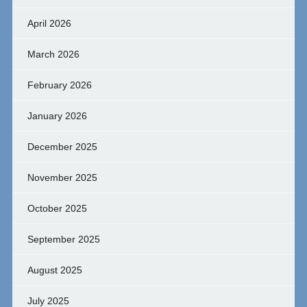
April 2026
March 2026
February 2026
January 2026
December 2025
November 2025
October 2025
September 2025
August 2025
July 2025