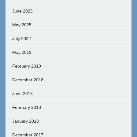
June 2025
May 2025
July 2022
May 2019
February 2019
December 2018
June 2018
February 2018
January 2018
December 2017