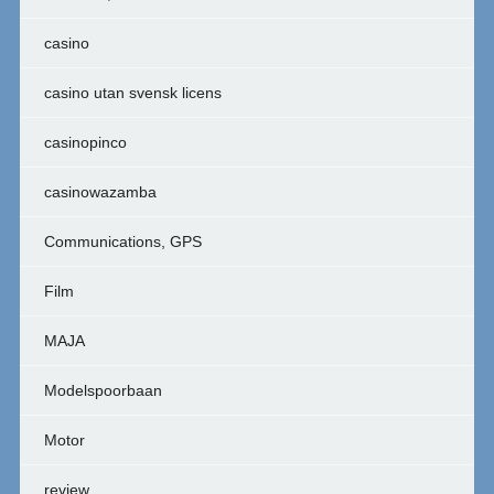
casino
casino utan svensk licens
casinopinco
casinowazamba
Communications, GPS
Film
MAJA
Modelspoorbaan
Motor
review