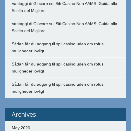
Vantaggi di Giocare sui Siti Casino Non AAMS: Guida alla
Scelta del Migliore
Vantaggi di Giocare sui Siti Casino Non AAMS: Guida alla
Scelta del Migliore
Sådan får du adgang til spil casino uden om rofus
muligheder lovligt
Sådan får du adgang til spil casino uden om rofus
muligheder lovligt
Sådan får du adgang til spil casino uden om rofus
muligheder lovligt
Archives
May 2026