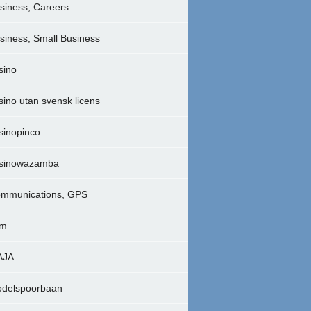
siness, Careers
siness, Small Business
sino
sino utan svensk licens
sinopinco
sinowazamba
mmunications, GPS
lm
AJA
delspoorbaan