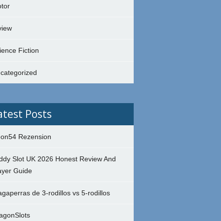
tor
view
ience Fiction
categorized
atest Posts
on54 Rezension
ddy Slot UK 2026 Honest Review And
ayer Guide
agaperras de 3-rodillos vs 5-rodillos
agonSlots