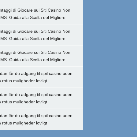
ntaggi di Giocare sui Siti Casino Non
MS: Guida alla Scelta del Migliore
ntaggi di Giocare sui Siti Casino Non
MS: Guida alla Scelta del Migliore
ntaggi di Giocare sui Siti Casino Non
MS: Guida alla Scelta del Migliore
dan får du adgang til spil casino uden
 rofus muligheder lovligt
dan får du adgang til spil casino uden
 rofus muligheder lovligt
dan får du adgang til spil casino uden
 rofus muligheder lovligt