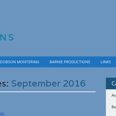
NS
 DOBSON MONTERING
BARNIE PRODUCTIONS
LINKS
es:
September 2016
C
As
Bo