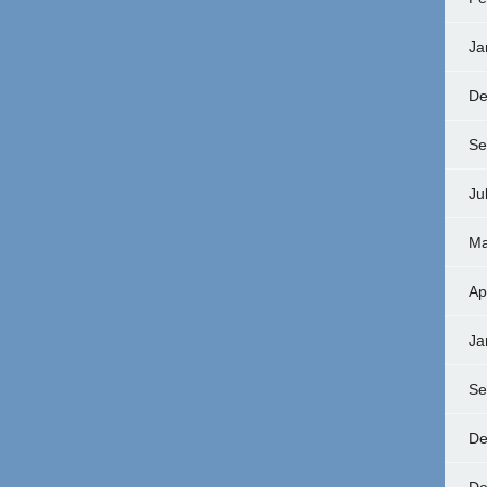
Ja
De
Se
Ju
Ma
Ap
Ja
Se
De