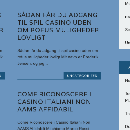
Mo
G
SÅDAN FÅR DU ADGANG
re
TIL SPIL CASINO UDEN
R
OM ROFUS MULIGHEDER
Sc
LOVLIGT
Un
om
Sådan får du adgang til spil casino uden om
ik
rofus muligheder lovligt Mit navn er Frederik
Jensen, og jeg...
L
D
UNCATEGORIZED
Ne
COME RICONOSCERE I
Te
CASINO ITALIANI NON
Pl
AAMS AFFIDABILI
Tr
Come Riconoscere i Casino Italiani Non
Dr
AAMS Affidabili Mi chiamo Marco Rossi,