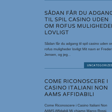
SÅDAN FÅR DU ADGAN
TIL SPIL CASINO UDEN
OM ROFUS MULIGHEDE
LOVLIGT
Sådan får du adgang til spil casino uden 
rofus muligheder lovligt Mit navn er Freder
Jensen, og jeg...
UNCATEGORIZE
COME RICONOSCERE I
CASINO ITALIANI NON
AAMS AFFIDABILI
Come Riconoscere i Casino Italiani Non
AAMS Affidabili Mi chiamo Marco Rossi,