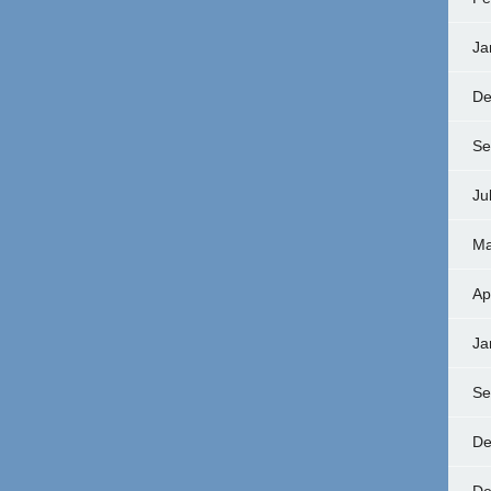
Ja
De
Se
Ju
Ma
Ap
Ja
Se
De