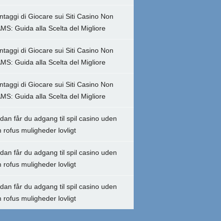
ntaggi di Giocare sui Siti Casino Non
MS: Guida alla Scelta del Migliore
ntaggi di Giocare sui Siti Casino Non
MS: Guida alla Scelta del Migliore
ntaggi di Giocare sui Siti Casino Non
MS: Guida alla Scelta del Migliore
dan får du adgang til spil casino uden
 rofus muligheder lovligt
dan får du adgang til spil casino uden
 rofus muligheder lovligt
dan får du adgang til spil casino uden
 rofus muligheder lovligt