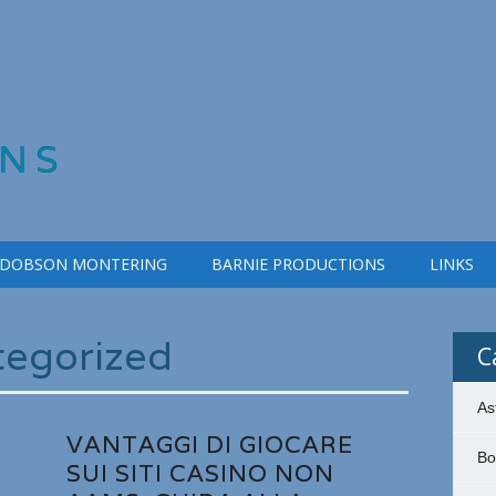
NS
 DOBSON MONTERING
BARNIE PRODUCTIONS
LINKS
tegorized
C
As
VANTAGGI DI GIOCARE
Bo
SUI SITI CASINO NON