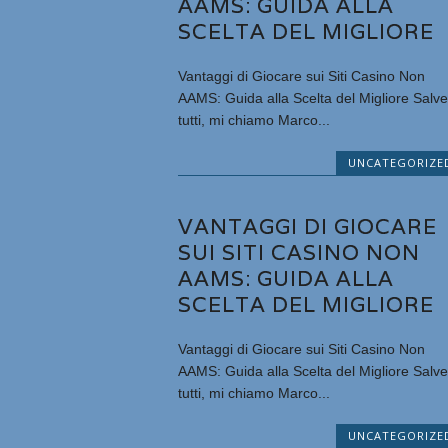
AAMS: GUIDA ALLA
SCELTA DEL MIGLIORE
Vantaggi di Giocare sui Siti Casino Non
AAMS: Guida alla Scelta del Migliore Salve
tutti, mi chiamo Marco...
UNCATEGORIZE
VANTAGGI DI GIOCARE
SUI SITI CASINO NON
AAMS: GUIDA ALLA
SCELTA DEL MIGLIORE
Vantaggi di Giocare sui Siti Casino Non
AAMS: Guida alla Scelta del Migliore Salve
tutti, mi chiamo Marco...
UNCATEGORIZE