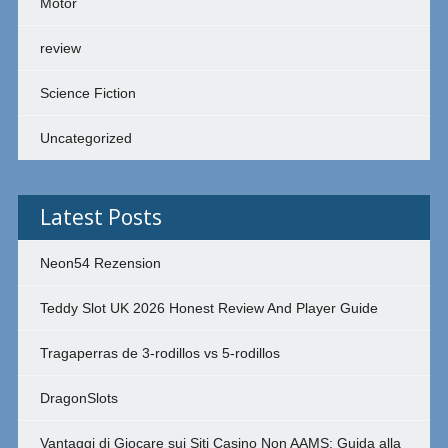
Motor
review
Science Fiction
Uncategorized
Latest Posts
Neon54 Rezension
Teddy Slot UK 2026 Honest Review And Player Guide
Tragaperras de 3-rodillos vs 5-rodillos
DragonSlots
Vantaggi di Giocare sui Siti Casino Non AAMS: Guida alla