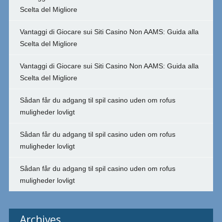
Scelta del Migliore
Vantaggi di Giocare sui Siti Casino Non AAMS: Guida alla
Scelta del Migliore
Vantaggi di Giocare sui Siti Casino Non AAMS: Guida alla
Scelta del Migliore
Sådan får du adgang til spil casino uden om rofus
muligheder lovligt
Sådan får du adgang til spil casino uden om rofus
muligheder lovligt
Sådan får du adgang til spil casino uden om rofus
muligheder lovligt
Archives