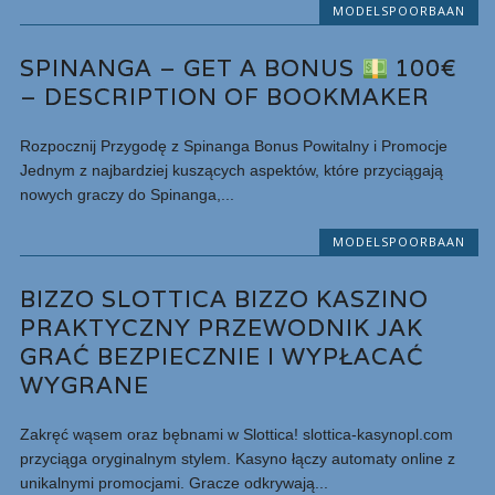
MODELSPOORBAAN
SPINANGA – GET A BONUS
100€
– DESCRIPTION OF BOOKMAKER
Rozpocznij Przygodę z Spinanga Bonus Powitalny i Promocje
Jednym z najbardziej kuszących aspektów, które przyciągają
nowych graczy do Spinanga,...
MODELSPOORBAAN
BIZZO SLOTTICA BIZZO KASZINO
PRAKTYCZNY PRZEWODNIK JAK
GRAĆ BEZPIECZNIE I WYPŁACAĆ
WYGRANE
Zakręć wąsem oraz bębnami w Slottica! slottica-kasynopl.com
przyciąga oryginalnym stylem. Kasyno łączy automaty online z
unikalnymi promocjami. Gracze odkrywają...