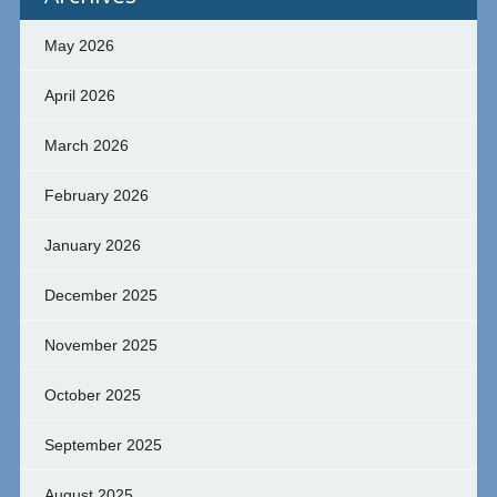
May 2026
April 2026
March 2026
February 2026
January 2026
December 2025
November 2025
October 2025
September 2025
August 2025