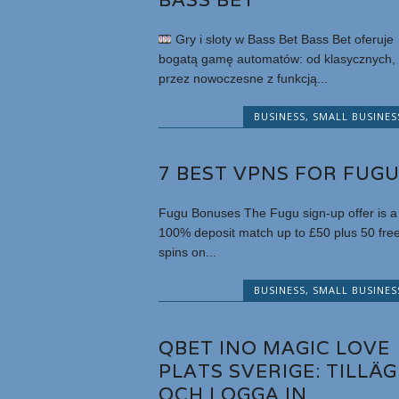
Gry i sloty w Bass Bet Bass Bet oferuje
bogatą gamę automatów: od klasycznych,
przez nowoczesne z funkcją...
BUSINESS, SMALL BUSINES
7 BEST VPNS FOR FUG
Fugu Bonuses The Fugu sign-up offer is a
100% deposit match up to £50 plus 50 fre
spins on...
BUSINESS, SMALL BUSINES
QBET INO MAGIC LOVE
PLATS SVERIGE: TILLÄG
OCH LOGGA IN