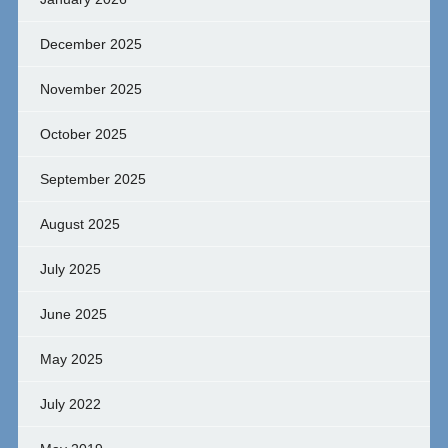
December 2025
November 2025
October 2025
September 2025
August 2025
July 2025
June 2025
May 2025
July 2022