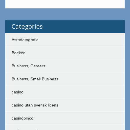
Categories
Astrofotografie
Boeken
Business, Careers
Business, Small Business
casino
casino utan svensk licens
casinopinco