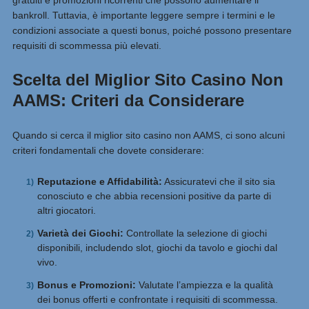
gratuiti e promozioni ricorrenti che possono aumentare il
bankroll. Tuttavia, è importante leggere sempre i termini e le
condizioni associate a questi bonus, poiché possono presentare
requisiti di scommessa più elevati.
Scelta del Miglior Sito Casino Non
AAMS: Criteri da Considerare
Quando si cerca il miglior sito casino non AAMS, ci sono alcuni
criteri fondamentali che dovete considerare:
Reputazione e Affidabilità:
Assicuratevi che il sito sia
conosciuto e che abbia recensioni positive da parte di
altri giocatori.
Varietà dei Giochi:
Controllate la selezione di giochi
disponibili, includendo slot, giochi da tavolo e giochi dal
vivo.
Bonus e Promozioni:
Valutate l’ampiezza e la qualità
dei bonus offerti e confrontate i requisiti di scommessa.