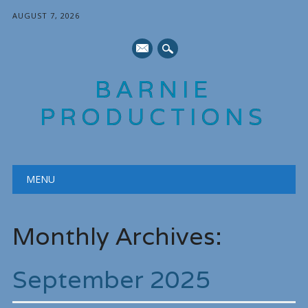
AUGUST 7, 2026
mail
BARNIE
PRODUCTIONS
Main menu
Skip
MENU
to
content
Monthly Archives:
September 2025