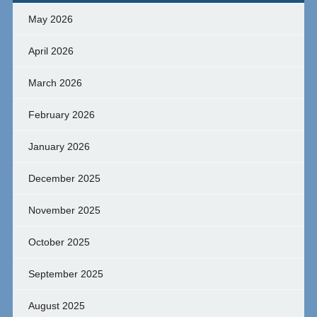
May 2026
April 2026
March 2026
February 2026
January 2026
December 2025
November 2025
October 2025
September 2025
August 2025