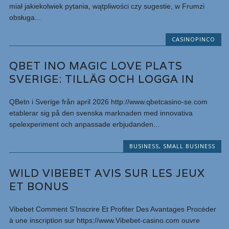
miał jakiekolwiek pytania, wątpliwości czy sugestie, w Frumzi
obsługa...
CASINOPINCO
QBET INO MAGIC LOVE PLATS
SVERIGE: TILLÄG OCH LOGGA IN
QBetn i Sverige från april 2026 http://www.qbetcasino-se.com
etablerar sig på den svenska marknaden med innovativa
spelexperiment och anpassade erbjudanden...
BUSINESS, SMALL BUSINESS
WILD VIBEBET AVIS SUR LES JEUX
ET BONUS
Vibebet Comment S’Inscrire Et Profiter Des Avantages Procéder
à une inscription sur https://www.Vibebet-casino.com ouvre