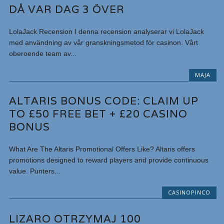
DÅ VAR DAG 3 ÖVER
LolaJack Recension I denna recension analyserar vi LolaJack
med användning av vår granskningsmetod för casinon. Vårt
oberoende team av...
MAJA
ALTARIS BONUS CODE: CLAIM UP
TO £50 FREE BET + £20 CASINO
BONUS
What Are The Altaris Promotional Offers Like? Altaris offers
promotions designed to reward players and provide continuous
value. Punters...
CASINOPINCO
LIZARO OTRZYMAJ 100