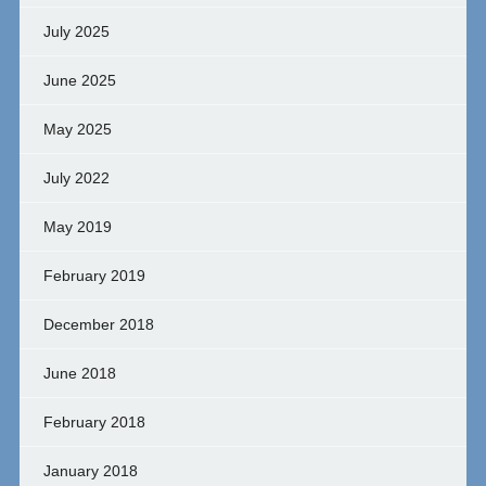
July 2025
June 2025
May 2025
July 2022
May 2019
February 2019
December 2018
June 2018
February 2018
January 2018