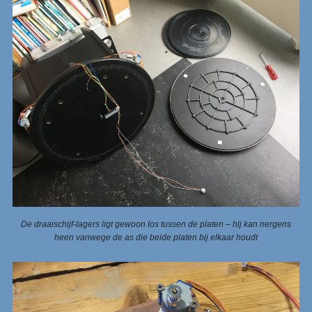
De draaischijf-lagers ligt gewoon los tussen de platen – hij kan nergens
heen vanwege de as die beide platen bij elkaar houdt