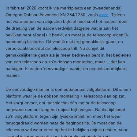
In februari 2020 kocht ik via marktplaats een (tweedehands)
Omegon Dobson Advanced XN 254/1250, zoals
deze
. Tijdens
het waarnemen van objecten blijkt al heel snel het nadeel: door
de draaiing van de aarde verdwijnt datgene wat je aan het
bekijken bent al snel uit beeld, en moet je de telescoop eigenlijk
handmatig bijsturen. Dit vind ik niet erg gemakkelijk gaan, en
veroorzaakt ook dat de telescoop trilt. Nu schijnt dit
gemakkelijker te gaan als je meer bedreven bent in het bedienen
van een telescoop op zo’n dobson montering, maar… dat kan
handiger. Er is een ‘eenvoudige’ manier en een iets moeilijkere
manier.
De eenvoudige manier is een equatoriaal volgplatform. Dit is een
platform waar je de dobson montering + telescoop dan op zet.
Het zorgt ervoor, dat met slechts één motor de telescoop
ongeveer een uur lang het object blijft volgen. Na die tijd loopt
zo’n volgplatform tegen zijn fysieke limiet, en moet het weer
teruggedraaid worden naar de beginpositie. Je moet dan de
telescoop wel weer eerst op het te bekijken object richten. Voor
visueel waarnemen ok, voor fotografie eigenlijk te kort.