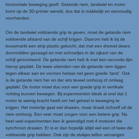
horizontale beweging geeft. Getande riem, tandwiel en motor
komt op de 3D-printer wereld, dus dat is makkelijk en eenvoudig
voorhanden.
Om de tandwiel voldoende grip te geven, moet de getande riem
voldoende afstand van de schijf krijgen. Daarom heb ik bij de
bouwmarkt een strip plastic gekocht, dat met een dremel dwars
doormidden gezaagd en met schroefjes in de zijkant van de
schijf gemonteerd. De getande riem heb ik met tien-seconde-lijm
hierop geplakt. De twee uiteinden van de getande riem liggen
tegen elkaar aan en vormen helaas net geen goede ‘tand’. Ook
is de getande riem her en der iets teveel omhoog of omlaag
geplakt. De motor moet dus voor een goede grip in vertikale
richting kunnen bewegen. Bij experimenten bleek al snel dat 1
motor te weinig kracht heeft om het geheel in beweging te
krijgen. Het motortje gaat wel draaien, maar draait zichzelf uit de
riem omhoog. Een veer moet zorgen voor een betere grip. Na
heel veel experimenten ben ik geeindigd met 4 motoren die
synchroon draaien. Er is er dan hopelijk altijd wel een of twee die
voldoende grip hebben. Ook zijn de stukjes teflon vervangen