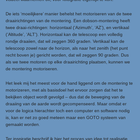
De iets ‘moeilijkere’ manier behelst het motoriseren van de twee
draairichtingen van de montering. Een dobson-montering heeft
twee draai-richtingen: horizontaal (‘Azimuth’, ‘AZ’), en vertikaal
(‘Altitude’, ‘ALT’). Horizontaal kan de telescoop een volledig
rondje draaiien, dat wil zeggen 360 graden. Vertikaal kan de
telescoop zowel naar de horizon, als naar het zenith (het punt
recht boven je) gericht worden, dat wil zeggen 90 graden. Dus
als we twee motoren op elke draairichting plaatsen, kunnen we
de montering motoriseren.
Het leek mij het meest voor de hand liggend om de montering te
motorizeren, met als basisdoel het ervoor zorgen dat het te
bekijken object wordt gevolgd – dus dat de beweging van de
draaiing van de aarde wordt gecompenseerd. Maar omdat er
voor de logica hierachter toch een computer en software nodig
is, kan er net zo goed meteen maar een GOTO systeem van
gemaakt worden.
Ter inspiratie beschrijf ik hier het proces van idee tot realisatie.