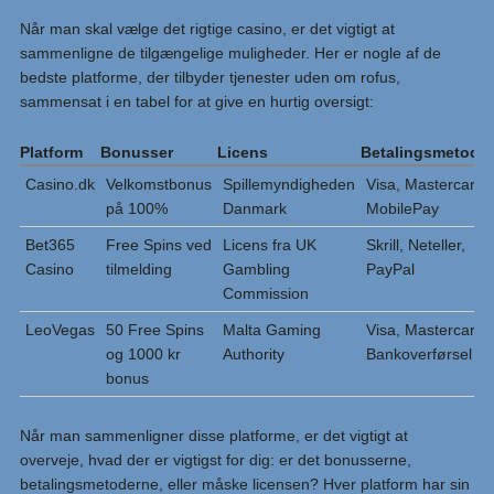
Når man skal vælge det rigtige casino, er det vigtigt at
sammenligne de tilgængelige muligheder. Her er nogle af de
bedste platforme, der tilbyder tjenester uden om rofus,
sammensat i en tabel for at give en hurtig oversigt:
Platform
Bonusser
Licens
Betalingsmetoder
Casino.dk
Velkomstbonus
Spillemyndigheden
Visa, Mastercard,
på 100%
Danmark
MobilePay
Bet365
Free Spins ved
Licens fra UK
Skrill, Neteller,
Casino
tilmelding
Gambling
PayPal
Commission
LeoVegas
50 Free Spins
Malta Gaming
Visa, Mastercard,
og 1000 kr
Authority
Bankoverførsel
bonus
Når man sammenligner disse platforme, er det vigtigt at
overveje, hvad der er vigtigst for dig: er det bonusserne,
betalingsmetoderne, eller måske licensen? Hver platform har sin