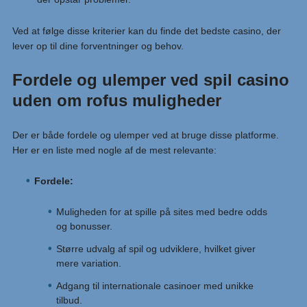
Ved at følge disse kriterier kan du finde det bedste casino, der
lever op til dine forventninger og behov.
Fordele og ulemper ved spil casino
uden om rofus muligheder
Der er både fordele og ulemper ved at bruge disse platforme.
Her er en liste med nogle af de mest relevante:
Fordele:
Muligheden for at spille på sites med bedre odds
og bonusser.
Større udvalg af spil og udviklere, hvilket giver
mere variation.
Adgang til internationale casinoer med unikke
tilbud.