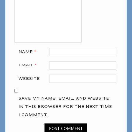
NAME
*
EMAIL
*
WEBSITE
SAVE MY NAME, EMAIL, AND WEBSITE
IN THIS BROWSER FOR THE NEXT TIME
I COMMENT.