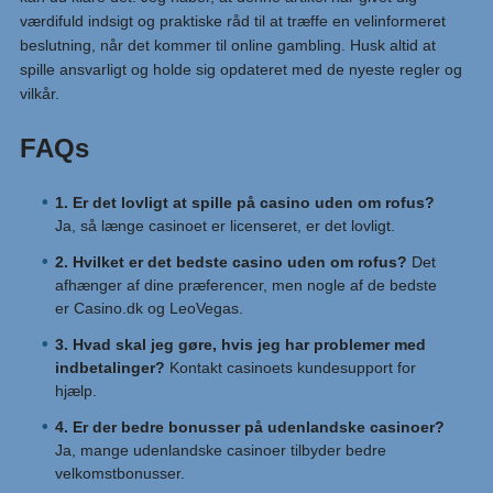
værdifuld indsigt og praktiske råd til at træffe en velinformeret
beslutning, når det kommer til online gambling. Husk altid at
spille ansvarligt og holde sig opdateret med de nyeste regler og
vilkår.
FAQs
1. Er det lovligt at spille på casino uden om rofus?
Ja, så længe casinoet er licenseret, er det lovligt.
2. Hvilket er det bedste casino uden om rofus?
Det
afhænger af dine præferencer, men nogle af de bedste
er Casino.dk og LeoVegas.
3. Hvad skal jeg gøre, hvis jeg har problemer med
indbetalinger?
Kontakt casinoets kundesupport for
hjælp.
4. Er der bedre bonusser på udenlandske casinoer?
Ja, mange udenlandske casinoer tilbyder bedre
velkomstbonusser.