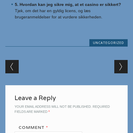
5. Hvordan kan jeg sikre mig, at et casino er sikkert?
Tjek, om det har en gyldig licens, og læs
brugeranmeldelser for at vurdere sikkerheden.
UNCATEGORIZED
Post navigation
Leave a Reply
YOUR EMAIL ADDRESS WILL NOT BE PUBLISHED.
REQUIRED
FIELDS ARE MARKED
*
COMMENT
*