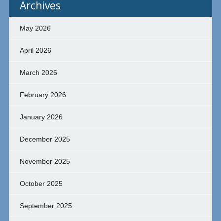
Archives
May 2026
April 2026
March 2026
February 2026
January 2026
December 2025
November 2025
October 2025
September 2025