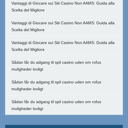
Vantaggi di Giocare sui Siti Casino Non AAMS: Guida alla
Scelta del Migliore
Vantaggi di Giocare sui Siti Casino Non AAMS: Guida alla
Scelta del Migliore
Vantaggi di Giocare sui Siti Casino Non AAMS: Guida alla
Scelta del Migliore
Sådan får du adgang til spil casino uden om rofus
muligheder lovligt
Sådan får du adgang til spil casino uden om rofus
muligheder lovligt
Sådan får du adgang til spil casino uden om rofus
muligheder lovligt