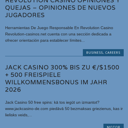
REVOLUTION CASINO OPINIONES Y
QUEJAS – OPINIONES DE NUEVOS
JUGADORES
Herramientas De Juego Responsable En Revolution Casino
Revolution-casinos.net cuenta con una sección dedicada a
ofrecer orientación para establecer límites...
BUSINESS, CAREERS
JACK CASINO 300% BIS ZU €/$1500
+ 500 FREISPIELE
WILLKOMMENSBONUS IM JAHR
2026
Jack Casino 50 free spins: kā tos iegūt un izmantot?
www.jackcasino-de.com piedāvā 50 bezmaksas griezienus, kas ir
lielisks veids,...
MOTOR