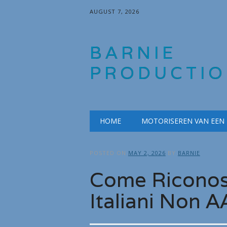
AUGUST 7, 2026
BARNIE
PRODUCTIO
Main menu
Skip
HOME
MOTORISEREN VAN EEN
to
content
POSTED ON
MAY 2, 2026
BY
BARNIE
Come Riconosc
Italiani Non A