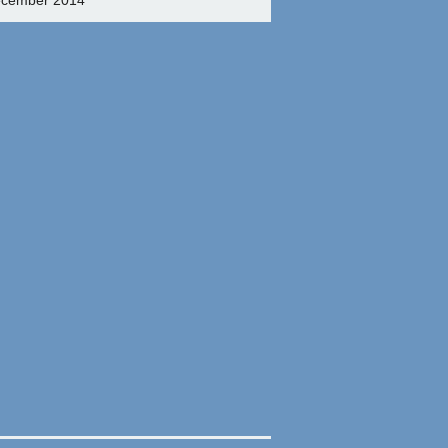
cember 2014