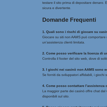
testare il sito prima di depositare denaro. 
sicura e divertente.
Domande Frequenti
1. Quali sono i rischi di giocare su cas
Giocare su siti non AAMS può comportare 
un’assistenza clienti limitata.
2. Come posso verificare la licenza di
Controlla il footer del sito web, dove di sol
3. I giochi nei casinò non AAMS sono e
Se forniti da sviluppatori affidabili, i giochi
4. Come posso contattare l’assistenza c
La maggior parte dei casinò offre chat dal v
disponibili sul sito.