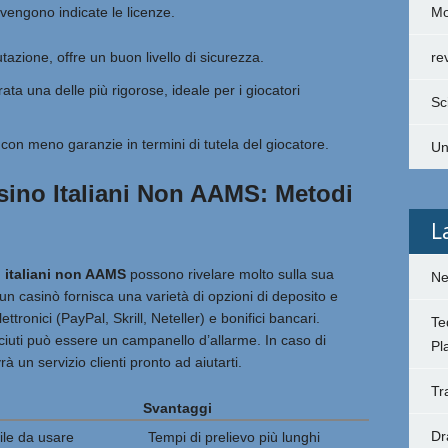
 vengono indicate le licenze.
Mo
tazione, offre un buon livello di sicurezza.
re
ta una delle più rigorose, ideale per i giocatori
Sc
 con meno garanzie in termini di tutela del giocatore.
Un
ino Italiani Non AAMS: Metodi
L
 italiani non AAMS
possono rivelare molto sulla sua
Ne
un casinò fornisca una varietà di opzioni di deposito e
ettronici (PayPal, Skrill, Neteller) e bonifici bancari.
Te
uti può essere un campanello d’allarme. In caso di
Pl
 un servizio clienti pronto ad aiutarti.
Tr
Svantaggi
Dr
cile da usare
Tempi di prelievo più lunghi