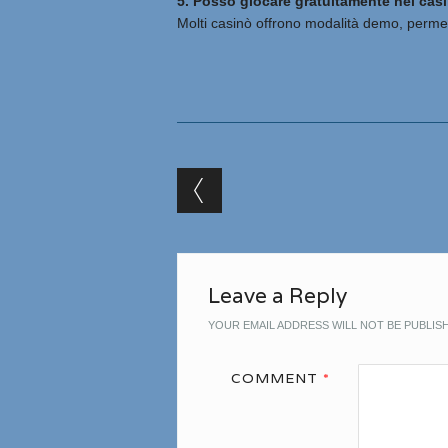
5. Posso giocare gratuitamente nei ca
Molti casinò offrono modalità demo, perme
Post navigation
Leave a Reply
YOUR EMAIL ADDRESS WILL NOT BE PUBLIS
COMMENT
*