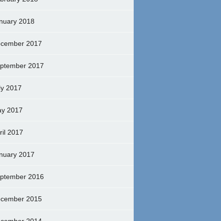
nuary 2018
cember 2017
ptember 2017
ly 2017
y 2017
ril 2017
nuary 2017
ptember 2016
cember 2015