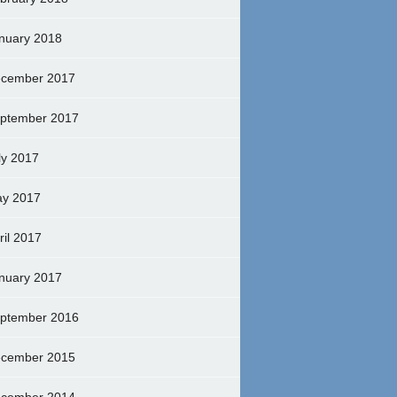
nuary 2018
cember 2017
ptember 2017
ly 2017
y 2017
ril 2017
nuary 2017
ptember 2016
cember 2015