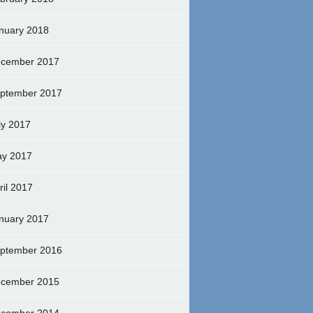
nuary 2018
cember 2017
ptember 2017
ly 2017
y 2017
ril 2017
nuary 2017
ptember 2016
cember 2015