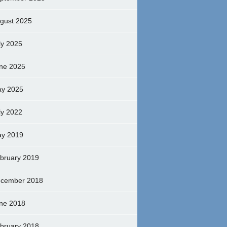
gust 2025
ly 2025
ne 2025
y 2025
ly 2022
y 2019
bruary 2019
cember 2018
ne 2018
bruary 2018