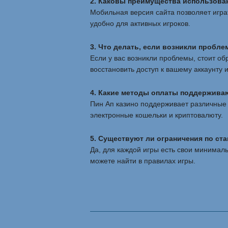
2. Каковы преимущества использова
Мобильная версия сайта позволяет играт
удобно для активных игроков.
3. Что делать, если возникли пробл
Если у вас возникли проблемы, стоит об
восстановить доступ к вашему аккаунту и
4. Какие методы оплаты поддержива
Пин Ап казино поддерживает различные 
электронные кошельки и криптовалюту.
5. Существуют ли ограничения по ст
Да, для каждой игры есть свои минимал
можете найти в правилах игры.