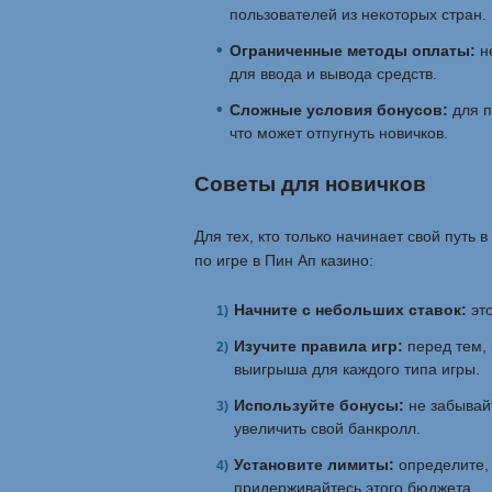
пользователей из некоторых стран.
Ограниченные методы оплаты:
не
для ввода и вывода средств.
Сложные условия бонусов:
для п
что может отпугнуть новичков.
Советы для новичков
Для тех, кто только начинает свой путь 
по игре в Пин Ап казино:
Начните с небольших ставок:
это
Изучите правила игр:
перед тем, 
выигрыша для каждого типа игры.
Используйте бонусы:
не забывайт
увеличить свой банкролл.
Установите лимиты:
определите, 
придерживайтесь этого бюджета.