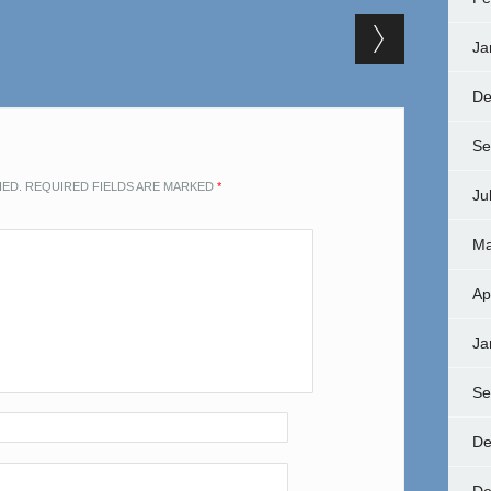
Ja
De
Se
HED.
REQUIRED FIELDS ARE MARKED
*
Ju
Ma
Ap
Ja
Se
De