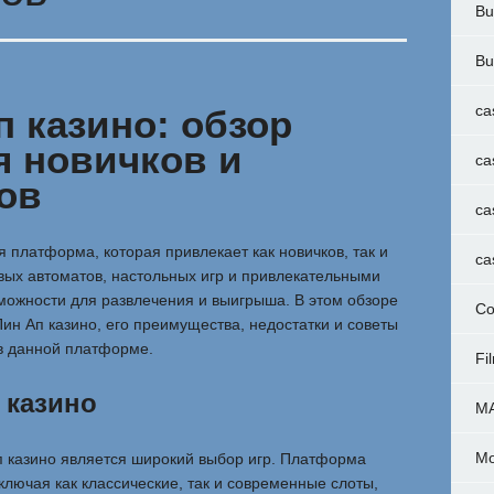
Bu
Bu
ca
п казино: обзор
 новичков и
ca
ов
ca
 платформа, которая привлекает как новичков, так и
ca
вых автоматов, настольных игр и привлекательными
можности для развлечения и выигрыша. В этом обзоре
Co
н Ап казино, его преимущества, недостатки и советы
 в данной платформе.
Fi
 казино
M
Mo
 казино является широкий выбор игр. Платформа
ключая как классические, так и современные слоты,