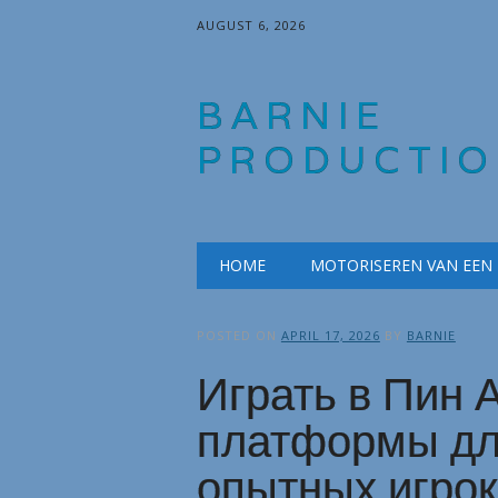
AUGUST 6, 2026
BARNIE
PRODUCTIO
Main menu
Skip
HOME
MOTORISEREN VAN EEN
to
content
POSTED ON
APRIL 17, 2026
BY
BARNIE
Играть в Пин А
платформы дл
опытных игро