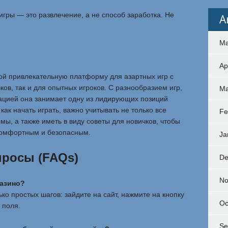
гры — это развлечение, а не способ заработка. Не
A
Ma
Ap
бой привлекательную платформу для азартных игр с
ов, так и для опытных игроков. С разнообразием игр,
Ma
ацией она занимает одну из лидирующих позиций
как начать играть, важно учитывать не только все
Fe
ы, а также иметь в виду советы для новичков, чтобы
комфортным и безопасным.
Ja
просы (FAQs)
De
No
казино?
ько простых шагов: зайдите на сайт, нажмите на кнопку
Oc
 поля.
Se