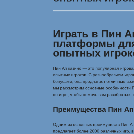
Играть в Пин А
платформы для
опытных игрок
Пин Ап казино — это популярная игровая
опытных игроков. С разнообразием игро
бонусами, она предлагает отличные воз
мы рассмотрим основные особенности Пи
по игре, чтобы помочь вам разобраться
Преимущества Пин Ап
Одним из основных преимуществ Пин Ап
предлагает более 2000 различных игр, в