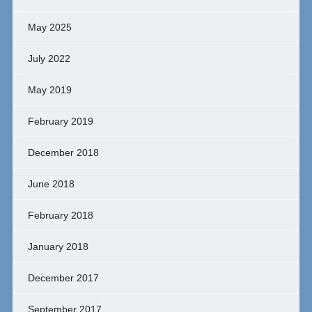
May 2025
July 2022
May 2019
February 2019
December 2018
June 2018
February 2018
January 2018
December 2017
September 2017