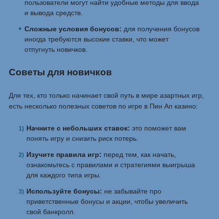
пользователи могут найти удобные методы для ввода
и вывода средств.
Сложные условия бонусов:
для получения бонусов
иногда требуются высокие ставки, что может
отпугнуть новичков.
Советы для новичков
Для тех, кто только начинает свой путь в мире азартных игр,
есть несколько полезных советов по игре в Пин Ап казино:
Начните с небольших ставок:
это поможет вам
понять игру и снизить риск потерь.
Изучите правила игр:
перед тем, как начать,
ознакомьтесь с правилами и стратегиями выигрыша
для каждого типа игры.
Используйте бонусы:
не забывайте про
приветственные бонусы и акции, чтобы увеличить
свой банкролл.