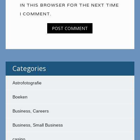
IN THIS BROWSER FOR THE NEXT TIME
I COMMENT.
Categories
Astrofotografie
Boeken
Business, Careers
Business, Small Business
casino