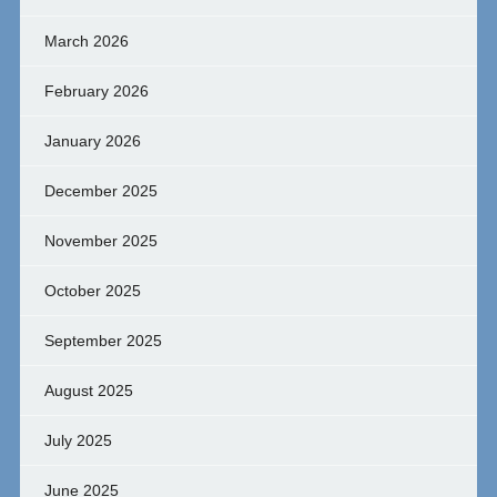
March 2026
February 2026
January 2026
December 2025
November 2025
October 2025
September 2025
August 2025
July 2025
June 2025