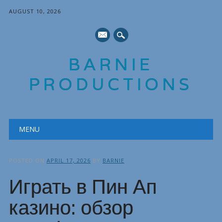
AUGUST 10, 2026
mail
BARNIE
PRODUCTIONS
Main menu
Skip
MENU
to
content
POSTED ON
APRIL 17, 2026
BY
BARNIE
Играть в Пин Ап
казино: обзор