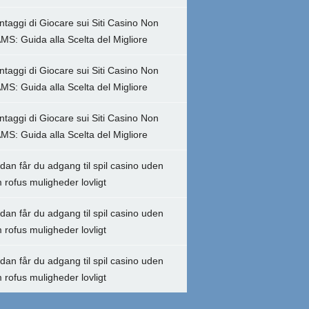
ntaggi di Giocare sui Siti Casino Non
MS: Guida alla Scelta del Migliore
ntaggi di Giocare sui Siti Casino Non
MS: Guida alla Scelta del Migliore
ntaggi di Giocare sui Siti Casino Non
MS: Guida alla Scelta del Migliore
dan får du adgang til spil casino uden
 rofus muligheder lovligt
dan får du adgang til spil casino uden
 rofus muligheder lovligt
dan får du adgang til spil casino uden
 rofus muligheder lovligt