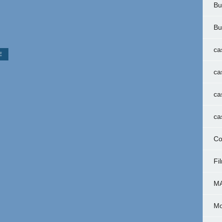
Bu
Bu
ca
E
ca
ca
ca
Co
Fi
M
Mo