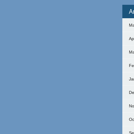
A
Ma
Ap
Ma
Fe
Ja
De
No
Oc
Se