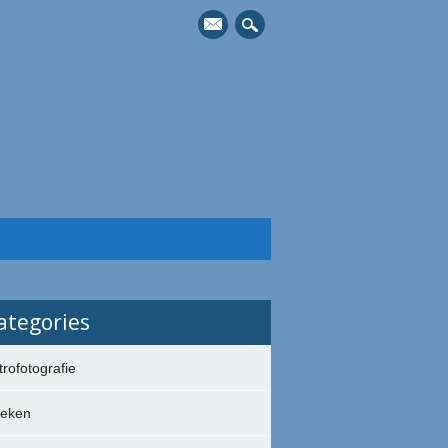
mail
ategories
trofotografie
eken