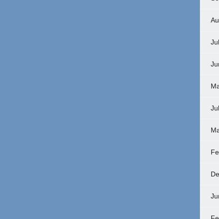
Au
Ju
Ju
Ma
Ju
Ma
Fe
De
Ju
Fe