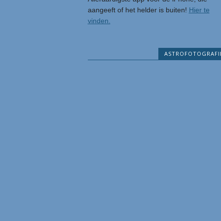
aangeeft of het helder is buiten!
Hier te
vinden.
ASTROFOTOGRAFI