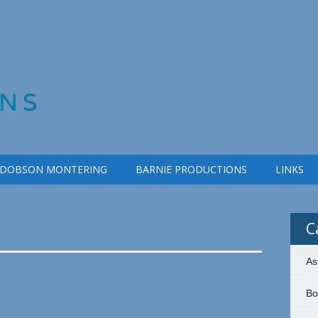
NS
 DOBSON MONTERING
BARNIE PRODUCTIONS
LINKS
C
As
Bo