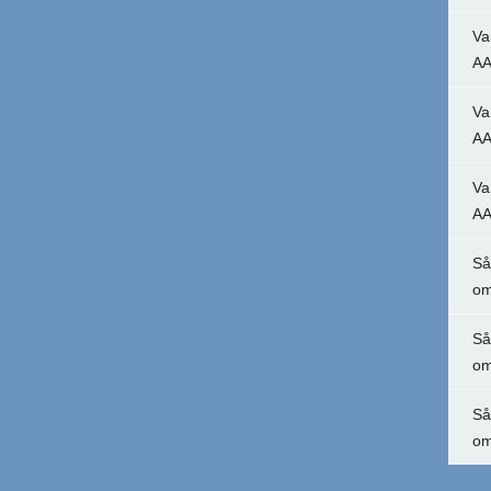
Va
AA
Va
AA
Va
AA
Så
om
Så
om
Så
om