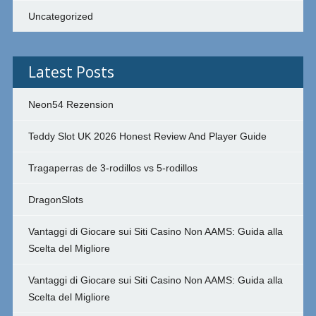
Uncategorized
Latest Posts
Neon54 Rezension
Teddy Slot UK 2026 Honest Review And Player Guide
Tragaperras de 3-rodillos vs 5-rodillos
DragonSlots
Vantaggi di Giocare sui Siti Casino Non AAMS: Guida alla
Scelta del Migliore
Vantaggi di Giocare sui Siti Casino Non AAMS: Guida alla
Scelta del Migliore