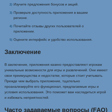
Изучите предложения бонусов и акций.
Проверьте доступность приложения в вашем
регионе.
Почитайте отзывы других пользователей о
приложении.
Оцените интерфейс и удобство использования.
Заключение
В заключение, приложения казино предоставляют игрокам
уникальные возможности для игры и развлечений. Они имеют
свои преимущества и недостатки, которые стоит учитывать.
Прежде чем выбрать приложение, тщательно
проанализируйте его функционал, предлагаемые игры и
условия использования. Это поможет вам насладиться игрой
и избежать неприятностей.
Часто задаваемые вопросы (FAQ)