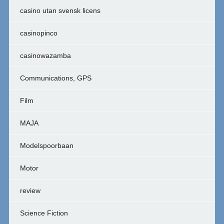
casino utan svensk licens
casinopinco
casinowazamba
Communications, GPS
Film
MAJA
Modelspoorbaan
Motor
review
Science Fiction