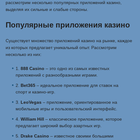
рассмотрим несколько популярных приложений казино,
выделяя их сильные и слабые стороны.
Популярные приложения казино
Существует множество приложений казино на рынке, каждое
из которых предлагает уникальный опыт. Рассмотрим
несколько из них:
1.
888 Casino
– это одно из самых известных
приложений с разнообразными играми.
2.
Bet365
– идеальное приложение для ставок на
спорт и казино-игр.
3.
LeoVegas
– приложение, ориентированное на
мобильные игры и пользовательский интерфейс.
4.
William Hill
– классическое приложение, которое
предлагает широкий выбор азартных игр.
5.
Drake Casino
– известное своими большими