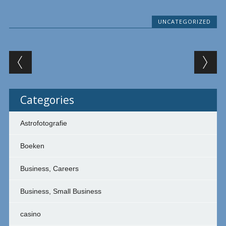
UNCATEGORIZED
Post navigation
Categories
Astrofotografie
Boeken
Business, Careers
Business, Small Business
casino