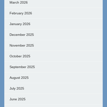
March 2026
February 2026
January 2026
December 2025
November 2025
October 2025
September 2025
August 2025
July 2025
June 2025