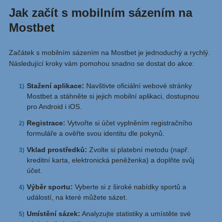
Jak začít s mobilním sázením na
Mostbet
Začátek s mobilním sázením na Mostbet je jednoduchý a rychlý.
Následující kroky vám pomohou snadno se dostat do akce:
Stažení aplikace:
Navštivte oficiální webové stránky
Mostbet a stáhněte si jejich mobilní aplikaci, dostupnou
pro Android i iOS.
Registrace:
Vytvořte si účet vyplněním registračního
formuláře a ověřte svou identitu dle pokynů.
Vklad prostředků:
Zvolte si platební metodu (např.
kreditní karta, elektronická peněženka) a doplňte svůj
účet.
Výběr sportu:
Vyberte si z široké nabídky sportů a
událostí, na které můžete sázet.
Umístění sázek:
Analyzujte statistiky a umístěte své