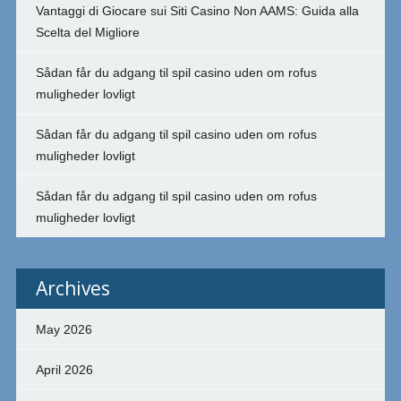
Vantaggi di Giocare sui Siti Casino Non AAMS: Guida alla
Scelta del Migliore
Sådan får du adgang til spil casino uden om rofus
muligheder lovligt
Sådan får du adgang til spil casino uden om rofus
muligheder lovligt
Sådan får du adgang til spil casino uden om rofus
muligheder lovligt
Archives
May 2026
April 2026