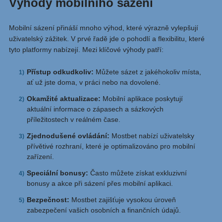
Výhody mobilního sázení
Mobilní sázení přináší mnoho výhod, které výrazně vylepšují
uživatelský zážitek. V prvé řadě jde o pohodlí a flexibilitu, které
tyto platformy nabízejí. Mezi klíčové výhody patří:
Přístup odkudkoliv:
Můžete sázet z jakéhokoliv místa,
ať už jste doma, v práci nebo na dovolené.
Okamžité aktualizace:
Mobilní aplikace poskytují
aktuální informace o zápasech a sázkových
příležitostech v reálném čase.
Zjednodušené ovládání:
Mostbet nabízí uživatelsky
přívětivé rozhraní, které je optimalizováno pro mobilní
zařízení.
Speciální bonusy:
Často můžete získat exkluzivní
bonusy a akce při sázení přes mobilní aplikaci.
Bezpečnost:
Mostbet zajišťuje vysokou úroveň
zabezpečení vašich osobních a finančních údajů.