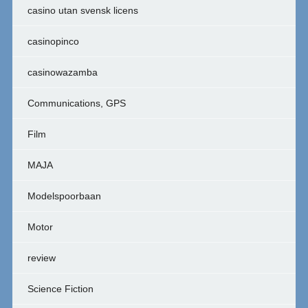
casino utan svensk licens
casinopinco
casinowazamba
Communications, GPS
Film
MAJA
Modelspoorbaan
Motor
review
Science Fiction