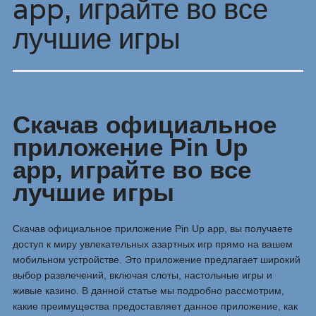
app, играйте во все
лучшие игры
Скачав официальное
приложение Pin Up
app, играйте во все
лучшие игры
Скачав официальное приложение Pin Up app, вы получаете
доступ к миру увлекательных азартных игр прямо на вашем
мобильном устройстве. Это приложение предлагает широкий
выбор развлечений, включая слоты, настольные игры и
живые казино. В данной статье мы подробно рассмотрим,
какие преимущества предоставляет данное приложение, как