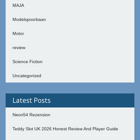
MAJA
Modelspoorbaan
Motor
review
Science Fiction
Uncategorized
Latest Posts
Neon54 Rezension
Teddy Slot UK 2026 Honest Review And Player Guide