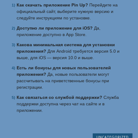
Как скачать приложение Pin Up?
Перейдите на
официальный сайт, выберите нужную версию и
следуйте инструкциям по установке.
Доступно ли приложение для iOS?
Да,
приложение доступно в App Store.
Какова минимальная система для установки
приложения?
Для Android требуется версия 5.0 и
выше, для iOS — версия 10.0 и выше.
Есть ли бонусы для новых пользователей
приложения?
Да, новые пользователи могут
рассчитывать на приветственные бонусы при
регистрации.
Как связаться со службой поддержки?
Служба
поддержки доступна через чат на сайте и в
приложении.
UNCATEGORIZED