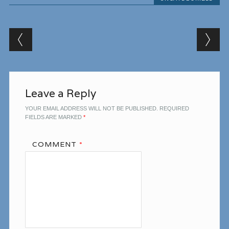
Post navigation
Leave a Reply
YOUR EMAIL ADDRESS WILL NOT BE PUBLISHED.
REQUIRED
FIELDS ARE MARKED
*
COMMENT
*