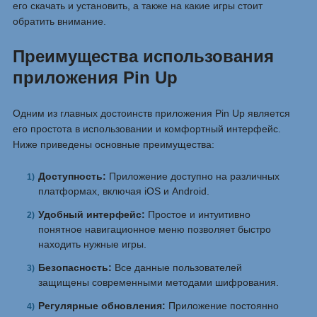
его скачать и установить, а также на какие игры стоит
обратить внимание.
Преимущества использования
приложения Pin Up
Одним из главных достоинств приложения Pin Up является
его простота в использовании и комфортный интерфейс.
Ниже приведены основные преимущества:
Доступность:
Приложение доступно на различных
платформах, включая iOS и Android.
Удобный интерфейс:
Простое и интуитивно
понятное навигационное меню позволяет быстро
находить нужные игры.
Безопасность:
Все данные пользователей
защищены современными методами шифрования.
Регулярные обновления:
Приложение постоянно