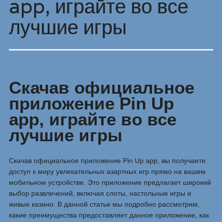
app, играйте во все
лучшие игры
Скачав официальное
приложение Pin Up
app, играйте во все
лучшие игры
Скачав официальное приложение Pin Up app, вы получаете
доступ к миру увлекательных азартных игр прямо на вашем
мобильном устройстве. Это приложение предлагает широкий
выбор развлечений, включая слоты, настольные игры и
живые казино. В данной статье мы подробно рассмотрим,
какие преимущества предоставляет данное приложение, как