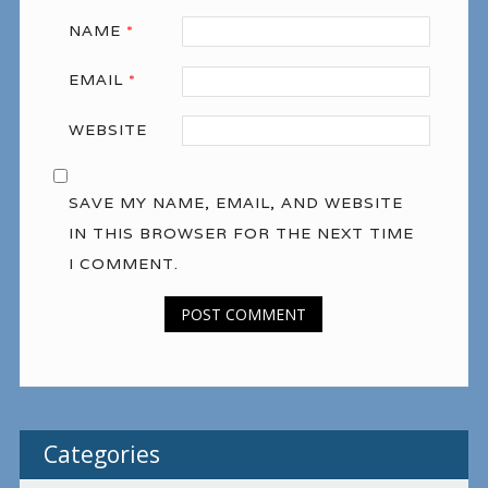
NAME
*
EMAIL
*
WEBSITE
SAVE MY NAME, EMAIL, AND WEBSITE
IN THIS BROWSER FOR THE NEXT TIME
I COMMENT.
Categories