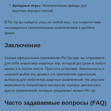
Аркадные игры:
Увлекательные аркады для
коротких игровых сессий.
В Pin Up вы найдёте игры на любой вкус, что позволит вам
наслаждаться увлекательным развлечением в удобное
время.
Заключение
Скачав официальное приложение Pin Up app, вы открываете
для себя новый мир азартных игр, который доступен в любое
время и в любом месте. Простота установки, безопасность и
широкий выбор игр делают это приложение идеальным
выбором для любителей азартных развлечений. Не упустите
возможность попробовать множество игровых автоматов и
других развлечений, которые предлагает казино Pin Up.
Часто задаваемые вопросы (FAQ)