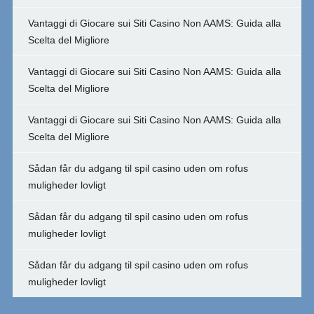
Vantaggi di Giocare sui Siti Casino Non AAMS: Guida alla
Scelta del Migliore
Vantaggi di Giocare sui Siti Casino Non AAMS: Guida alla
Scelta del Migliore
Vantaggi di Giocare sui Siti Casino Non AAMS: Guida alla
Scelta del Migliore
Sådan får du adgang til spil casino uden om rofus
muligheder lovligt
Sådan får du adgang til spil casino uden om rofus
muligheder lovligt
Sådan får du adgang til spil casino uden om rofus
muligheder lovligt