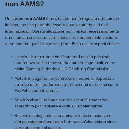
non AAMS?
Un casino
non AAMS
è un sito che non è regolato dall’autorità
italiana, ma che potrebbe essere autorizzato da altri enti
internazionali. Questa situazione non implica necessariamente
una mancanza di sicurezza; tuttavia, è fondamentale valutare
attentamente quali casino scegliere. Ecco alcuni aspetti chiave:
Licenze: è importante verificare se il casino possiede
una licenza valida emessa da autorità rispettabili, come
Malta Gaming Authority o UK Gambling Commission.
Metodi di pagamento: controllare i metodi di deposito e
prelievo offerti, preferendo quelli più noti e utilizzati come
PayPal o carte di credito.
Servizio clienti: un buon servizio clienti è essenziale,
soprattutto per risolvere eventuali problematiche.
Recensioni degli utenti: esaminare le testimonianze di
altri giocatori può aiutare a formarsi un’idea chiara circa
la reputazione del casino.