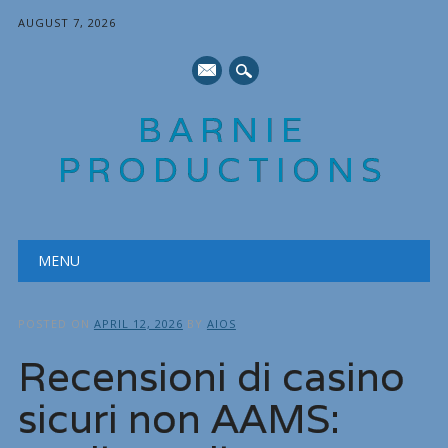
AUGUST 7, 2026
mail
BARNIE
PRODUCTIONS
Main menu
Skip
MENU
to
content
POSTED ON
APRIL 12, 2026
BY
AIOS
Recensioni di casino
sicuri non AAMS: