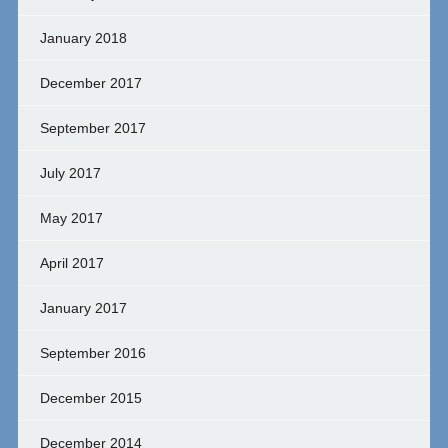
January 2018
December 2017
September 2017
July 2017
May 2017
April 2017
January 2017
September 2016
December 2015
December 2014