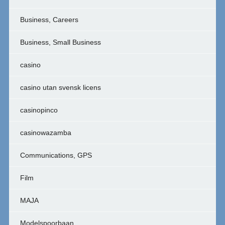
Business, Careers
Business, Small Business
casino
casino utan svensk licens
casinopinco
casinowazamba
Communications, GPS
Film
MAJA
Modelspoorbaan