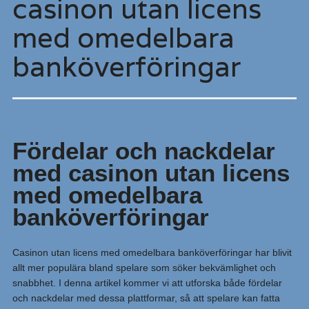
casinon utan licens
med omedelbara
banköverföringar
Fördelar och nackdelar
med casinon utan licens
med omedelbara
banköverföringar
Casinon utan licens med omedelbara banköverföringar har blivit
allt mer populära bland spelare som söker bekvämlighet och
snabbhet. I denna artikel kommer vi att utforska både fördelar
och nackdelar med dessa plattformar, så att spelare kan fatta