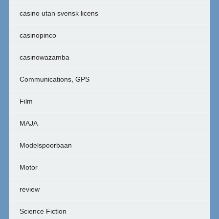
casino utan svensk licens
casinopinco
casinowazamba
Communications, GPS
Film
MAJA
Modelspoorbaan
Motor
review
Science Fiction