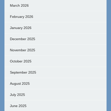
March 2026
February 2026
January 2026
December 2025
November 2025
October 2025
September 2025
August 2025
July 2025
June 2025