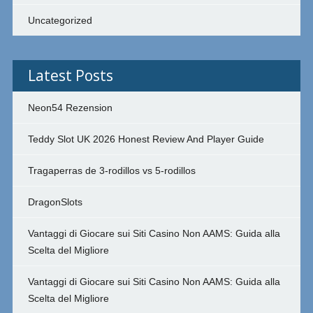
Uncategorized
Latest Posts
Neon54 Rezension
Teddy Slot UK 2026 Honest Review And Player Guide
Tragaperras de 3-rodillos vs 5-rodillos
DragonSlots
Vantaggi di Giocare sui Siti Casino Non AAMS: Guida alla
Scelta del Migliore
Vantaggi di Giocare sui Siti Casino Non AAMS: Guida alla
Scelta del Migliore