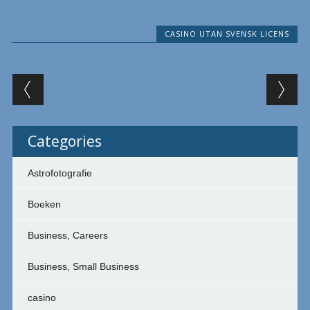
CASINO UTAN SVENSK LICENS
Post navigation
Categories
Astrofotografie
Boeken
Business, Careers
Business, Small Business
casino