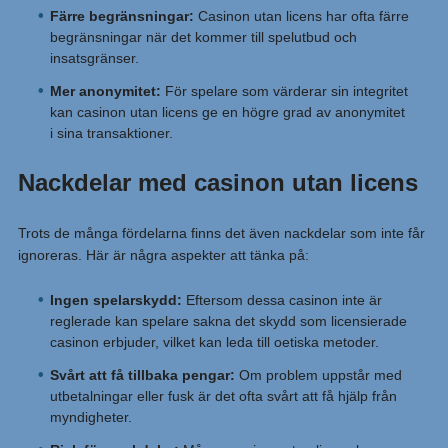
Färre begränsningar:
Casinon utan licens har ofta färre
begränsningar när det kommer till spelutbud och
insatsgränser.
Mer anonymitet:
För spelare som värderar sin integritet
kan casinon utan licens ge en högre grad av anonymitet
i sina transaktioner.
Nackdelar med casinon utan licens
Trots de många fördelarna finns det även nackdelar som inte får
ignoreras. Här är några aspekter att tänka på:
Ingen spelarskydd:
Eftersom dessa casinon inte är
reglerade kan spelare sakna det skydd som licensierade
casinon erbjuder, vilket kan leda till oetiska metoder.
Svårt att få tillbaka pengar:
Om problem uppstår med
utbetalningar eller fusk är det ofta svårt att få hjälp från
myndigheter.