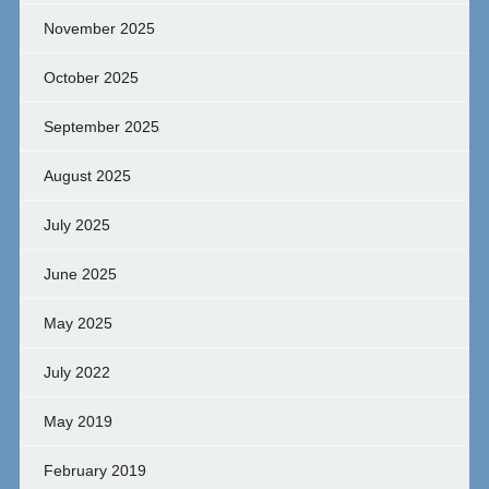
November 2025
October 2025
September 2025
August 2025
July 2025
June 2025
May 2025
July 2022
May 2019
February 2019