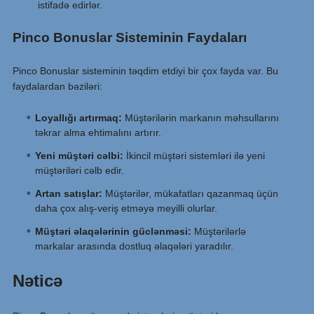
istifadə edirlər.
Pinco Bonuslar Sisteminin Faydaları
Pinco Bonuslar sisteminin təqdim etdiyi bir çox fayda var. Bu
faydalardan bəziləri:
Loyallığı artırmaq:
Müştərilərin markanın məhsullarını
təkrar alma ehtimalını artırır.
Yeni müştəri cəlbi:
İkincil müştəri sistemləri ilə yeni
müştəriləri cəlb edir.
Artan satışlar:
Müştərilər, mükafatları qazanmaq üçün
daha çox alış-veriş etməyə meyilli olurlar.
Müştəri əlaqələrinin güclənməsi:
Müştərilərlə
markalar arasında dostluq əlaqələri yaradılır.
Nəticə