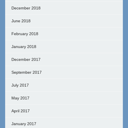
December 2018
June 2018
February 2018
January 2018
December 2017
September 2017
July 2017
May 2017
April 2017
January 2017