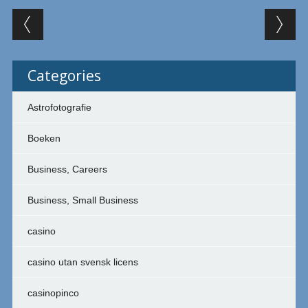
Post navigation
Categories
Astrofotografie
Boeken
Business, Careers
Business, Small Business
casino
casino utan svensk licens
casinopinco