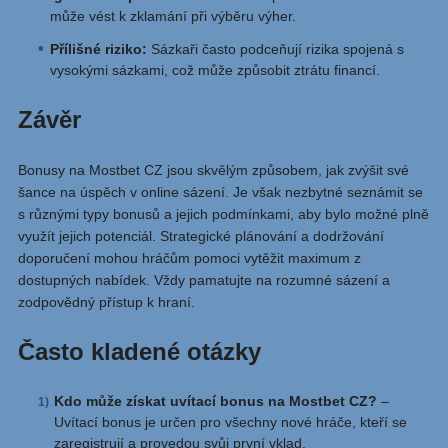
může vést k zklamání při výběru výher.
Přílišné riziko:
Sázkaři často podceňují rizika spojená s
vysokými sázkami, což může způsobit ztrátu financí.
Závěr
Bonusy na Mostbet CZ jsou skvělým způsobem, jak zvýšit své
šance na úspěch v online sázení. Je však nezbytné seznámit se
s různými typy bonusů a jejich podmínkami, aby bylo možné plně
využít jejich potenciál. Strategické plánování a dodržování
doporučení mohou hráčům pomoci vytěžit maximum z
dostupných nabídek. Vždy pamatujte na rozumné sázení a
zodpovědný přístup k hraní.
Často kladené otázky
Kdo může získat uvítací bonus na Mostbet CZ?
–
Uvítací bonus je určen pro všechny nové hráče, kteří se
zaregistrují a provedou svůj první vklad.