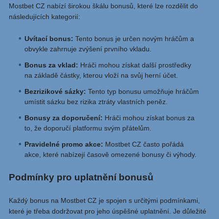
Mostbet CZ nabízí širokou škálu bonusů, které lze rozdělit do
následujících kategorií:
Uvítací bonus:
Tento bonus je určen novým hráčům a
obvykle zahrnuje zvýšení prvního vkladu.
Bonus za vklad:
Hráči mohou získat další prostředky
na základě částky, kterou vloží na svůj herní účet.
Bezrizikové sázky:
Tento typ bonusu umožňuje hráčům
umístit sázku bez rizika ztráty vlastních peněz.
Bonusy za doporučení:
Hráči mohou získat bonus za
to, že doporučí platformu svým přátelům.
Pravidelné promo akce:
Mostbet CZ často pořádá
akce, které nabízejí časově omezené bonusy či výhody.
Podmínky pro uplatnění bonusů
Každý bonus na Mostbet CZ je spojen s určitými podmínkami,
které je třeba dodržovat pro jeho úspěšné uplatnění. Je důležité