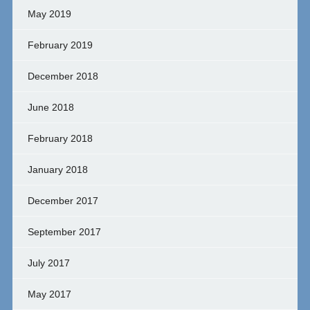
May 2019
February 2019
December 2018
June 2018
February 2018
January 2018
December 2017
September 2017
July 2017
May 2017