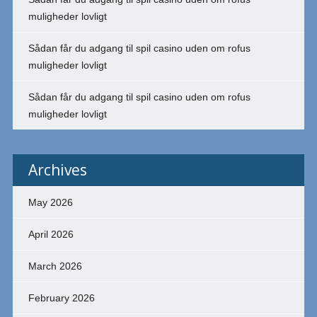
muligheder lovligt
Sådan får du adgang til spil casino uden om rofus
muligheder lovligt
Sådan får du adgang til spil casino uden om rofus
muligheder lovligt
Archives
May 2026
April 2026
March 2026
February 2026