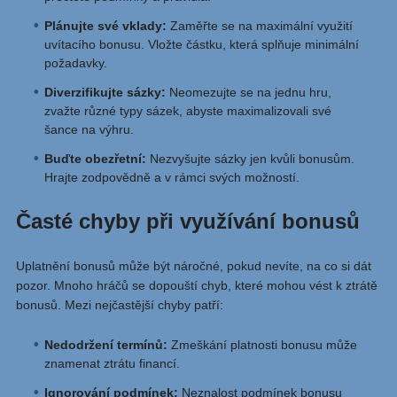
Plánujte své vklady:
Zaměřte se na maximální využití
uvítacího bonusu. Vložte částku, která splňuje minimální
požadavky.
Diverzifikujte sázky:
Neomezujte se na jednu hru,
zvažte různé typy sázek, abyste maximalizovali své
šance na výhru.
Buďte obezřetní:
Nezvyšujte sázky jen kvůli bonusům.
Hrajte zodpovědně a v rámci svých možností.
Časté chyby při využívání bonusů
Uplatnění bonusů může být náročné, pokud nevíte, na co si dát
pozor. Mnoho hráčů se dopouští chyb, které mohou vést k ztrátě
bonusů. Mezi nejčastější chyby patří:
Nedodržení termínů:
Zmeškání platnosti bonusu může
znamenat ztrátu financí.
Ignorování podmínek:
Neznalost podmínek bonusu