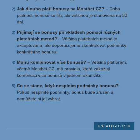
Jak dlouho platí bonusy na Mostbet CZ?
– Doba
platnosti bonusů se liší, ale většinou je stanovena na 30
dní.
Přijímají se bonusy při vkladech pomocí různých
platebních metod?
– Většina platebních metod je
akceptována, ale doporučujeme zkontrolovat podmínky
konkrétního bonusu.
Mohu kombinovat více bonusů?
– Většina platforem,
včetně Mostbet CZ, má pravidla, která zakazují
kombinaci více bonusů v jednom okamžiku.
Co se stane, když nesplním podmínky bonusu?
–
Pokud nesplníte podmínky, bonus bude zrušen a
nemůžete si jej vybrat.
UNCATEGORIZED