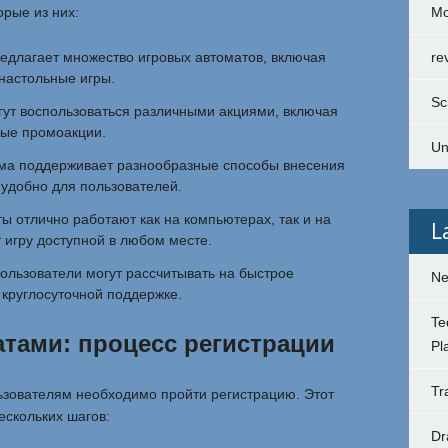
орые из них:
Mo
едлагает множество игровых автоматов, включая
re
 настольные игры.
Sc
ут воспользоваться различными акциями, включая
ные промоакции.
Un
ма поддерживает разнообразные способы внесения
 удобно для пользователей.
ы отлично работают как на компьютерах, так и на
L
 игру доступной в любом месте.
ользователи могут рассчитывать на быстрое
Ne
круглосуточной поддержке.
Te
атами: процесс регистрации
Pl
Tr
ьзователям необходимо пройти регистрацию. Этот
ескольких шагов:
Dr