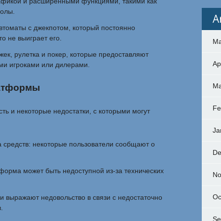
афикой и расширенными функциями, такими как
олы.
A
втоматы с джекпотом, который постоянно
то не выиграет его.
Ma
жек, рулетка и покер, которые предоставляют
Ap
ими игроками или дилерами.
Ma
латформы
Fe
ть и некоторые недостатки, с которыми могут
Ja
 средств: некоторые пользователи сообщают о
De
форма может быть недоступной из-за технических
No
Oc
и выражают недовольство в связи с недостаточно
.
Se