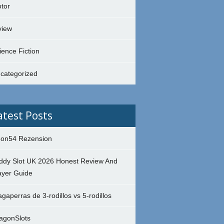
tor
view
ience Fiction
categorized
atest Posts
on54 Rezension
ddy Slot UK 2026 Honest Review And
ayer Guide
agaperras de 3-rodillos vs 5-rodillos
agonSlots