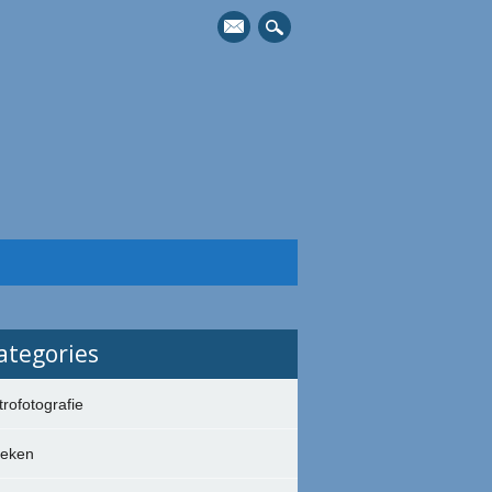
mail
ategories
trofotografie
eken