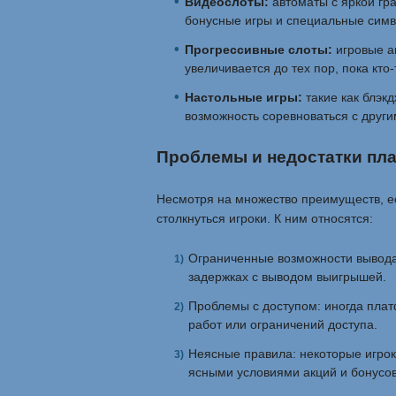
Видеослоты:
автоматы с яркой гр
бонусные игры и специальные симв
Прогрессивные слоты:
игровые а
увеличивается до тех пор, пока кто-
Настольные игры:
такие как блэкд
возможность соревноваться с друг
Проблемы и недостатки п
Несмотря на множество преимуществ, ес
столкнуться игроки. К ним относятся:
Ограниченные возможности вывода
задержках с выводом выигрышей.
Проблемы с доступом: иногда плат
работ или ограничений доступа.
Неясные правила: некоторые игрок
ясными условиями акций и бонусов