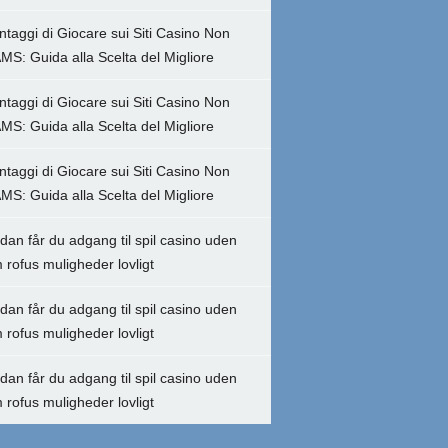
ntaggi di Giocare sui Siti Casino Non
MS: Guida alla Scelta del Migliore
ntaggi di Giocare sui Siti Casino Non
MS: Guida alla Scelta del Migliore
ntaggi di Giocare sui Siti Casino Non
MS: Guida alla Scelta del Migliore
dan får du adgang til spil casino uden
 rofus muligheder lovligt
dan får du adgang til spil casino uden
 rofus muligheder lovligt
dan får du adgang til spil casino uden
 rofus muligheder lovligt