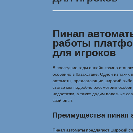
Пинап автомат
работы платфо
для игроков
В последние годы онлайн-казино станов
особенно в Казахстане. Одной из таких
автоматы, предлагающие широкий выбор
статье мы подробно рассмотрим особен
недостатки, а также дадим полезные сов
свой опыт.
Преимущества пинап 
Пинап автоматы предлагают широкий сп