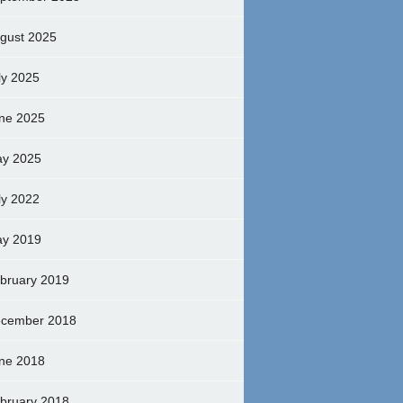
gust 2025
ly 2025
ne 2025
y 2025
ly 2022
y 2019
bruary 2019
cember 2018
ne 2018
bruary 2018