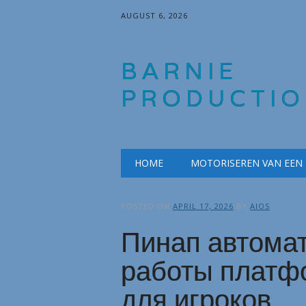
AUGUST 6, 2026
BARNIE
PRODUCTIO
Main menu
Skip
HOME
MOTORISEREN VAN EEN
to
content
POSTED ON
APRIL 17, 2026
BY
AIOS
Пинап автомат
работы платф
для игроков