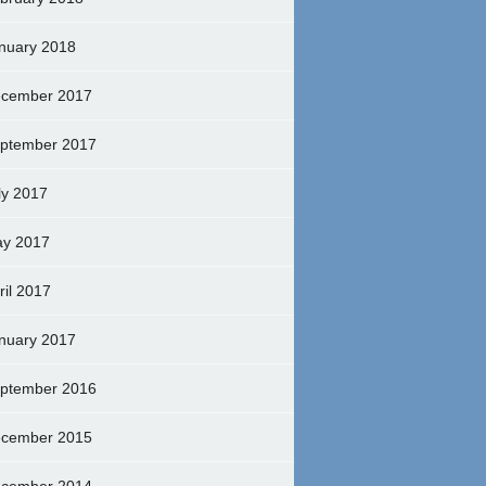
nuary 2018
cember 2017
ptember 2017
ly 2017
y 2017
ril 2017
nuary 2017
ptember 2016
cember 2015