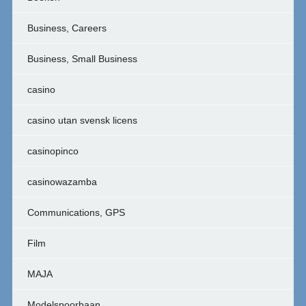
Business, Careers
Business, Small Business
casino
casino utan svensk licens
casinopinco
casinowazamba
Communications, GPS
Film
MAJA
Modelspoorbaan