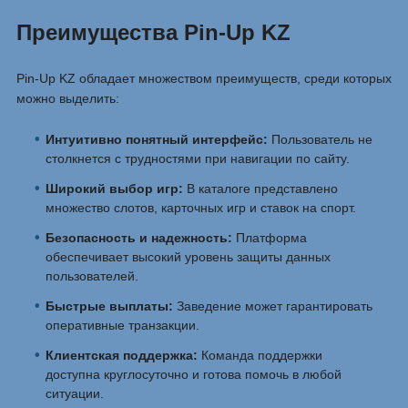
Преимущества Pin-Up KZ
Pin-Up KZ обладает множеством преимуществ, среди которых
можно выделить:
Интуитивно понятный интерфейс:
Пользователь не
столкнется с трудностями при навигации по сайту.
Широкий выбор игр:
В каталоге представлено
множество слотов, карточных игр и ставок на спорт.
Безопасность и надежность:
Платформа
обеспечивает высокий уровень защиты данных
пользователей.
Быстрые выплаты:
Заведение может гарантировать
оперативные транзакции.
Клиентская поддержка:
Команда поддержки
доступна круглосуточно и готова помочь в любой
ситуации.