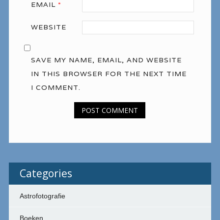
EMAIL
*
WEBSITE
SAVE MY NAME, EMAIL, AND WEBSITE
IN THIS BROWSER FOR THE NEXT TIME
I COMMENT.
Categories
Astrofotografie
Boeken