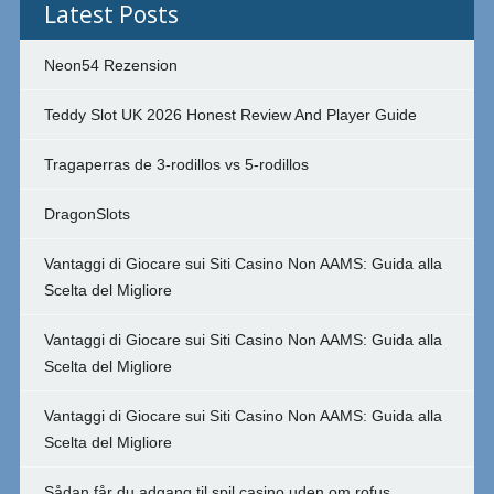
Latest Posts
Neon54 Rezension
Teddy Slot UK 2026 Honest Review And Player Guide
Tragaperras de 3-rodillos vs 5-rodillos
DragonSlots
Vantaggi di Giocare sui Siti Casino Non AAMS: Guida alla
Scelta del Migliore
Vantaggi di Giocare sui Siti Casino Non AAMS: Guida alla
Scelta del Migliore
Vantaggi di Giocare sui Siti Casino Non AAMS: Guida alla
Scelta del Migliore
Sådan får du adgang til spil casino uden om rofus