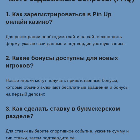
1. Как зарегистрироваться в Pin Up
онлайн казино?
Для регистрации необходимо зайти на сайт и заполнить
форму, указав свои данные и подтвердив учетную запись.
2. Какие бонусы доступны для новых
игроков?
Новые игроки могут получать приветственные бонусы,
которые обычно включают бесплатные вращения и бонусы
на первый депозит.
3. Как сделать ставку в букмекерском
разделе?
Для ставки выберите спортивное событие, укажите сумму и
тип ставки, затем подтвердите её.