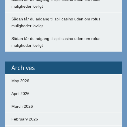
muligheder lovligt
Sådan får du adgang til spil casino uden om rofus
muligheder lovligt
Sådan får du adgang til spil casino uden om rofus
muligheder lovligt
Archives
May 2026
April 2026
March 2026
February 2026