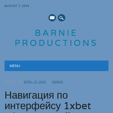
AUGUST 7, 2026
mail
BARNIE
PRODUCTIONS
Main menu
Skip
MENU
to
content
POSTED ON
APRIL 16, 2026
BY
BARNIE
Навигация по
интерфейсу 1xbet