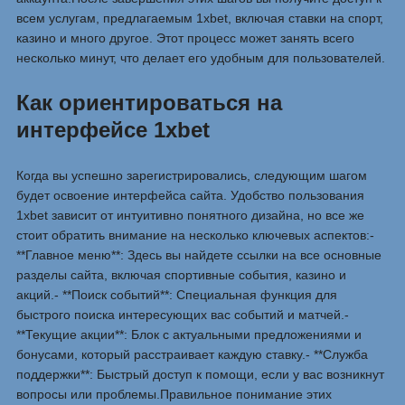
всем услугам, предлагаемым 1xbet, включая ставки на спорт,
казино и много другое. Этот процесс может занять всего
несколько минут, что делает его удобным для пользователей.
Как ориентироваться на
интерфейсе 1xbet
Когда вы успешно зарегистрировались, следующим шагом
будет освоение интерфейса сайта. Удобство пользования
1xbet зависит от интуитивно понятного дизайна, но все же
стоит обратить внимание на несколько ключевых аспектов:-
**Главное меню**: Здесь вы найдете ссылки на все основные
разделы сайта, включая спортивные события, казино и
акций.- **Поиск событий**: Специальная функция для
быстрого поиска интересующих вас событий и матчей.-
**Текущие акции**: Блок с актуальными предложениями и
бонусами, который расстраивает каждую ставку.- **Служба
поддержки**: Быстрый доступ к помощи, если у вас возникнут
вопросы или проблемы.Правильное понимание этих