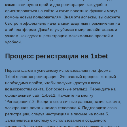
какие шаги нужно пройти для регистрации, как удобно
ориентироваться на сайте и какие полезные функции могут
помочь новым пользователям. Зная эти аспекты, вы сможете
быстро и эффективно начать свои азартные приключения на
этой платформе. Давайте углубимся в мир онлайн-ставок и
узнаем, как сделать регистрацию максимально простой и
удобной.
Процесс регистрации на 1xbet
Первым шагом к успешному использованию платформы
1xbet является регистрация. Это важный процесс, который
необходимо пройти, чтобы получить доступ к всем
возможностям сайта. Вот основные этапы:1. Перейдите на
официальный сайт 1xbet.2. Нажмите на кнопку
“Регистрация”.3. Введите свои личные данные, такие как имя,
электронная почта и номер телефона.4. Подтвердите свою
регистрацию, следуя инструкциям в письме на почте.5.
Залогиньтесь в систему с использованием созданного
аккаунта.После завершения этих шагов вы получите доступ к