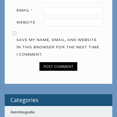
EMAIL
*
WEBSITE
SAVE MY NAME, EMAIL, AND WEBSITE
IN THIS BROWSER FOR THE NEXT TIME
I COMMENT.
Categories
Astrofotografie