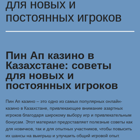
для новых и
постоянных игроков
Пин Ап казино в
Казахстане: советы
для новых и
постоянных игроков
Пин Ап казино – это одно из самых популярных онлайн-
казино в Казахстане, привлекающее внимание азартных
игроков благодаря широкому выбору игр и привлекательным
бонусам. Этот материал предоставляет полезные советы как
для новичков, так и для опытных участников, чтобы повысить
их шансы на выигрыш и улучшить общий игровой опыт.