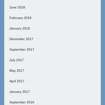
June 2018
February 2018
January 2018
December 2017
September 2017
July 2017
May 2017
April 2017
January 2017
September 2016