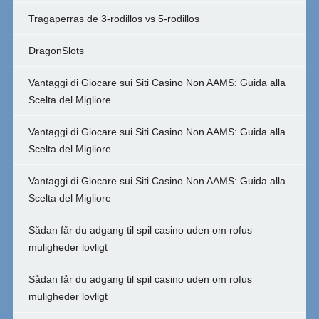
Tragaperras de 3-rodillos vs 5-rodillos
DragonSlots
Vantaggi di Giocare sui Siti Casino Non AAMS: Guida alla
Scelta del Migliore
Vantaggi di Giocare sui Siti Casino Non AAMS: Guida alla
Scelta del Migliore
Vantaggi di Giocare sui Siti Casino Non AAMS: Guida alla
Scelta del Migliore
Sådan får du adgang til spil casino uden om rofus
muligheder lovligt
Sådan får du adgang til spil casino uden om rofus
muligheder lovligt