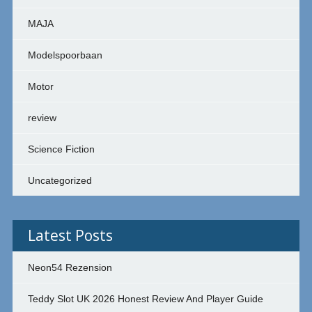
MAJA
Modelspoorbaan
Motor
review
Science Fiction
Uncategorized
Latest Posts
Neon54 Rezension
Teddy Slot UK 2026 Honest Review And Player Guide