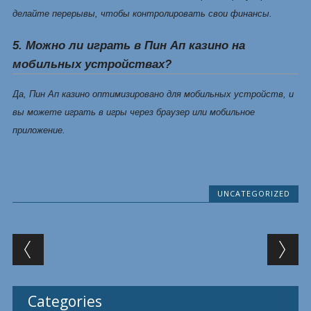
делайте перерывы, чтобы контролировать свои финансы.
5. Можно ли играть в Пин Ап казино на
мобильных устройствах?
Да, Пин Ап казино оптимизировано для мобильных устройств, и
вы можете играть в игры через браузер или мобильное
приложение.
UNCATEGORIZED
Post navigation
Categories