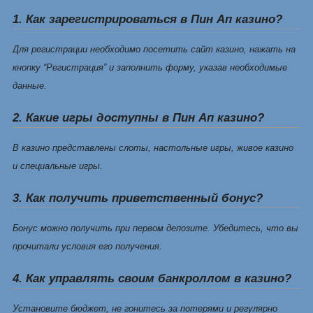
1. Как зарегистрироваться в Пин Ап казино?
Для регистрации необходимо посетить сайт казино, нажать на
кнопку “Регистрация” и заполнить форму, указав необходимые
данные.
2. Какие игры доступны в Пин Ап казино?
В казино представлены слоты, настольные игры, живое казино
и специальные игры.
3. Как получить приветственный бонус?
Бонус можно получить при первом депозите. Убедитесь, что вы
прочитали условия его получения.
4. Как управлять своим банкроллом в казино?
Установите бюджет, не гонитесь за потерями и регулярно