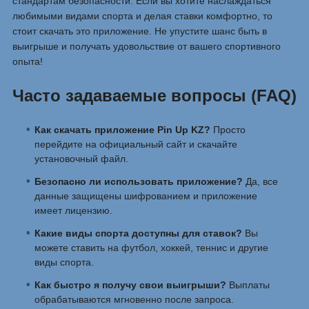
стандартам безопасности. Если вы хотите наслаждаться
любимыми видами спорта и делая ставки комфортно, то
стоит скачать это приложение. Не упустите шанс быть в
выигрыше и получать удовольствие от вашего спортивного
опыта!
Часто задаваемые вопросы (FAQ)
Как скачать приложение Pin Up KZ?
Просто
перейдите на официальный сайт и скачайте
установочный файл.
Безопасно ли использовать приложение?
Да, все
данные защищены шифрованием и приложение
имеет лицензию.
Какие виды спорта доступны для ставок?
Вы
можете ставить на футбол, хоккей, теннис и другие
виды спорта.
Как быстро я получу свои выигрыши?
Выплаты
обрабатываются мгновенно после запроса.