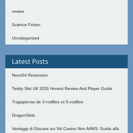
review
Science Fiction
Uncategorized
Latest Posts
Neon54 Rezension
Teddy Slot UK 2026 Honest Review And Player Guide
Tragaperras de 3-rodillos vs 5-rodillos
DragonSlots
Vantaggi di Giocare sui Siti Casino Non AAMS: Guida alla