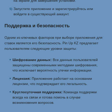
на экране для завершения установки.
Запустите приложение и зарегистрируйтесь или
войдите в существующий аккаунт.
Поддержка и безопасность
Одним из ключевых факторов при выборе приложения для
ставок является его безопасность. Pin Up KZ предлагает
пользователям следующие уровни защиты:
Шифрование данных:
Все данные пользователей
защищены современными методами шифрования,
что исключает вероятность утечки информации.
Лицензия:
Приложение работает на основании
лицензии, что подтверждает его легальность.
Круглосуточная поддержка:
Команда поддержки
всегда на связи и готова помочь в случае
возникновения вопросов.