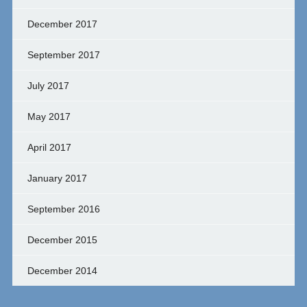
December 2017
September 2017
July 2017
May 2017
April 2017
January 2017
September 2016
December 2015
December 2014