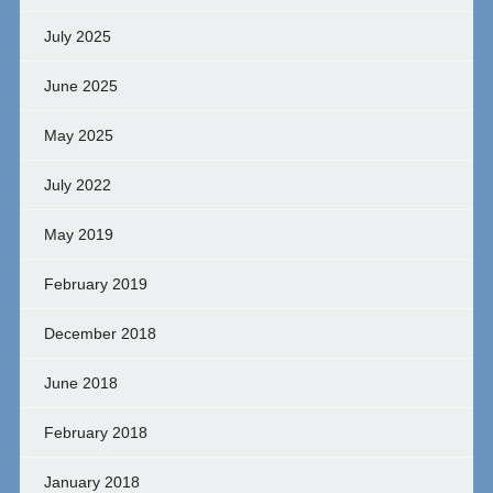
July 2025
June 2025
May 2025
July 2022
May 2019
February 2019
December 2018
June 2018
February 2018
January 2018