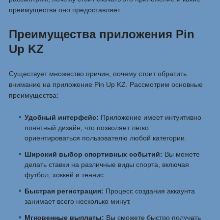
преимущества оно предоставляет.
Преимущества приложения Pin
Up KZ
Существует множество причин, почему стоит обратить
внимание на приложение Pin Up KZ. Рассмотрим основные
преимущества:
Удобный интерфейс:
Приложение имеет интуитивно
понятный дизайн, что позволяет легко
ориентироваться пользователю любой категории.
Широкий выбор спортивных событий:
Вы можете
делать ставки на различные виды спорта, включая
футбол, хоккей и теннис.
Быстрая регистрация:
Процесс создания аккаунта
занимает всего несколько минут.
Мгновенные выплаты:
Вы сможете быстро получать