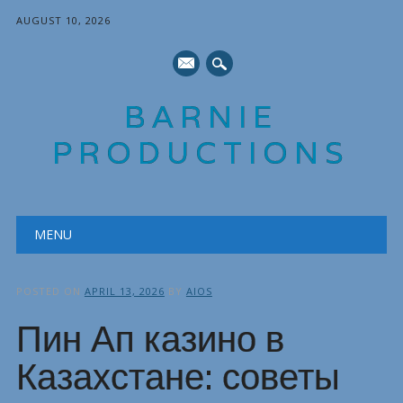
AUGUST 10, 2026
mail
BARNIE
PRODUCTIONS
Main menu
Skip
MENU
to
content
POSTED ON
APRIL 13, 2026
BY
AIOS
Пин Ап казино в
Казахстане: советы