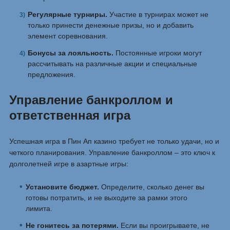
Регулярные турниры.
Участие в турнирах может не
только принести денежные призы, но и добавить
элемент соревнования.
Бонусы за лояльность.
Постоянные игроки могут
рассчитывать на различные акции и специальные
предложения.
Управление банкроллом и
ответственная игра
Успешная игра в Пин Ап казино требует не только удачи, но и
четкого планирования. Управление банкроллом – это ключ к
долголетней игре в азартные игры:
Установите бюджет.
Определите, сколько денег вы
готовы потратить, и не выходите за рамки этого
лимита.
Не гонитесь за потерями.
Если вы проигрываете, не