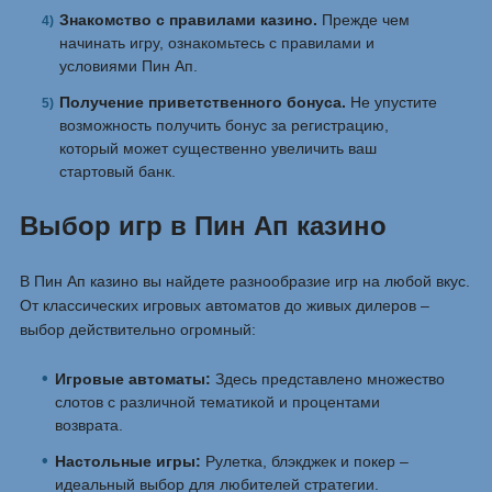
Знакомство с правилами казино.
Прежде чем
начинать игру, ознакомьтесь с правилами и
условиями Пин Ап.
Получение приветственного бонуса.
Не упустите
возможность получить бонус за регистрацию,
который может существенно увеличить ваш
стартовый банк.
Выбор игр в Пин Ап казино
В Пин Ап казино вы найдете разнообразие игр на любой вкус.
От классических игровых автоматов до живых дилеров –
выбор действительно огромный:
Игровые автоматы:
Здесь представлено множество
слотов с различной тематикой и процентами
возврата.
Настольные игры:
Рулетка, блэкджек и покер –
идеальный выбор для любителей стратегии.