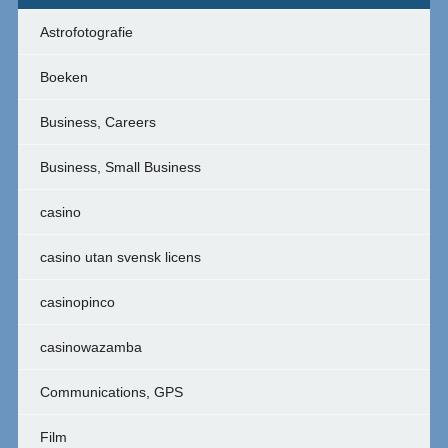
Astrofotografie
Boeken
Business, Careers
Business, Small Business
casino
casino utan svensk licens
casinopinco
casinowazamba
Communications, GPS
Film