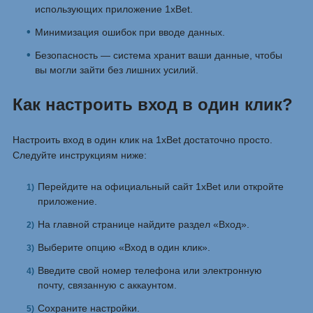
использующих приложение 1xBet.
Минимизация ошибок при вводе данных.
Безопасность — система хранит ваши данные, чтобы
вы могли зайти без лишних усилий.
Как настроить вход в один клик?
Настроить вход в один клик на 1xBet достаточно просто.
Следуйте инструкциям ниже:
Перейдите на официальный сайт 1xBet или откройте
приложение.
На главной странице найдите раздел «Вход».
Выберите опцию «Вход в один клик».
Введите свой номер телефона или электронную
почту, связанную с аккаунтом.
Сохраните настройки.