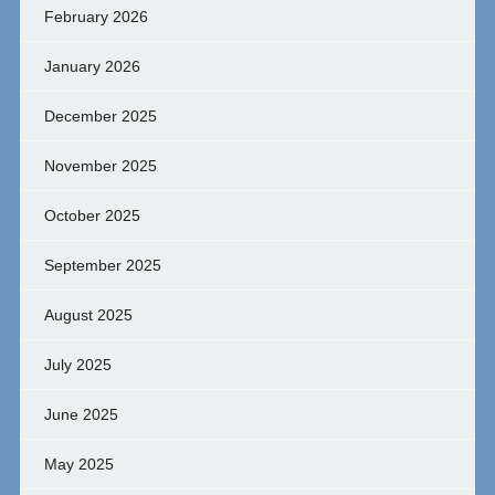
February 2026
January 2026
December 2025
November 2025
October 2025
September 2025
August 2025
July 2025
June 2025
May 2025