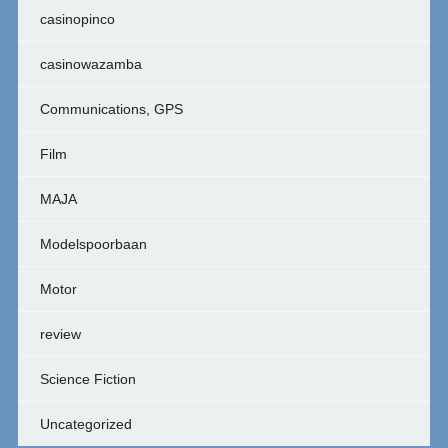
casinopinco
casinowazamba
Communications, GPS
Film
MAJA
Modelspoorbaan
Motor
review
Science Fiction
Uncategorized