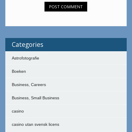
Categories
Astrofotografie
Boeken
Business, Careers
Business, Small Business
casino
casino utan svensk licens