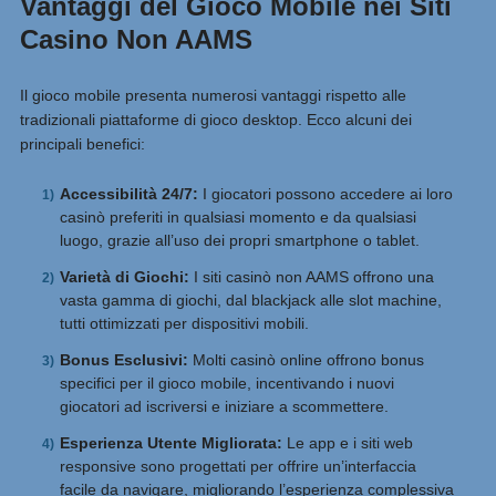
Vantaggi del Gioco Mobile nei Siti
Casino Non AAMS
Il gioco mobile presenta numerosi vantaggi rispetto alle
tradizionali piattaforme di gioco desktop. Ecco alcuni dei
principali benefici:
Accessibilità 24/7:
I giocatori possono accedere ai loro
casinò preferiti in qualsiasi momento e da qualsiasi
luogo, grazie all’uso dei propri smartphone o tablet.
Varietà di Giochi:
I siti casinò non AAMS offrono una
vasta gamma di giochi, dal blackjack alle slot machine,
tutti ottimizzati per dispositivi mobili.
Bonus Esclusivi:
Molti casinò online offrono bonus
specifici per il gioco mobile, incentivando i nuovi
giocatori ad iscriversi e iniziare a scommettere.
Esperienza Utente Migliorata:
Le app e i siti web
responsive sono progettati per offrire un’interfaccia
facile da navigare, migliorando l’esperienza complessiva