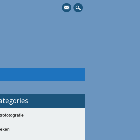
mail
ategories
trofotografie
eken