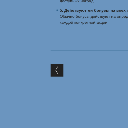
доступных наград.
5. Действуют ли бонусы на всех 
Обычно бонусы действуют на опреде
каждой конкретной акции.
Post navigation