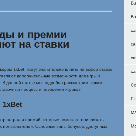
Bu
Bu
ca
ады и премии
ют на ставки
ca
ca
ером 1xBet, могут значительно влиять на выбор ставок
ca
ставляют дополнительные возможности для игры и
 В данной статье мы подробно рассмотрим, каким
Co
ставочный процесс и поведение игроков.
Fi
 1xBet
M
ктр наград и премий, которые помогают привлекать
Mo
х пользователей. Основные типы бонусов, доступных