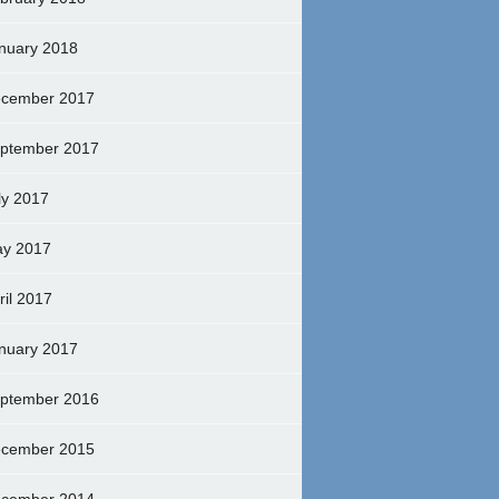
nuary 2018
cember 2017
ptember 2017
ly 2017
y 2017
ril 2017
nuary 2017
ptember 2016
cember 2015