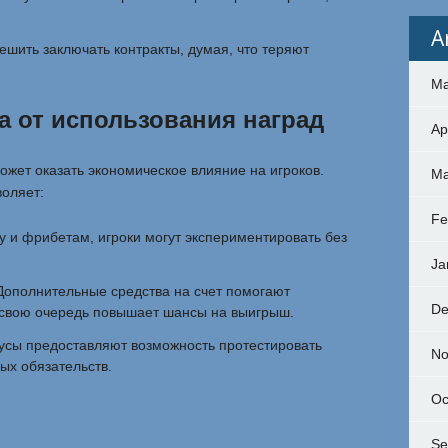
A
ешить заключать контракты, думая, что теряют
Ma
 от использования наград
Ap
ожет оказать экономическое влияние на игроков.
Ma
оляет:
Fe
 и фрибетам, игроки могут экспериментировать без
Ja
ополнительные средства на счет помогают
De
 в свою очередь повышает шансы на выигрыш.
сы предоставляют возможность протестировать
No
ых обязательств.
Oc
Se