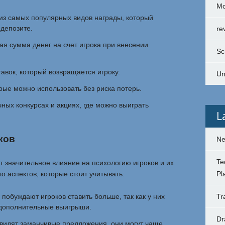
Mo
из самых популярных видов награды, который
депозите.
re
я сумма денег на счет игрока при внесении
Sc
авок, который возвращается игроку.
Un
рые можно использовать без риска потерь.
чных конкурсах и акциях, где можно выиграть
L
ков
Ne
Te
 значительное влияние на психологию игроков и их
о аспектов, которые стоит учитывать:
Pl
побуждают игроков ставить больше, так как у них
Tr
 дополнительные выигрыши.
Dr
 видят заманчивые предложения, они могут чаще