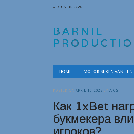
AUGUST 8, 2026
BARNIE
PRODUCTIO
Main menu
Skip
HOME
MOTORISEREN VAN EEN
to
content
POSTED ON
APRIL 16, 2026
BY
AIOS
Как 1xBet наг
букмекера вли
игроков?