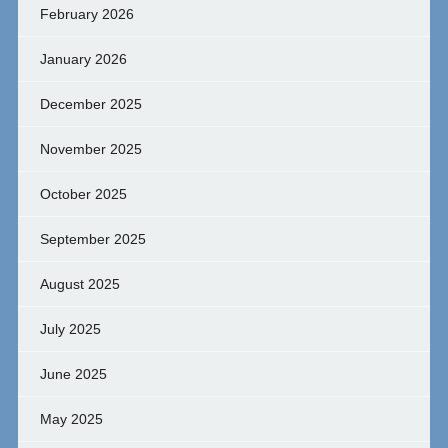
February 2026
January 2026
December 2025
November 2025
October 2025
September 2025
August 2025
July 2025
June 2025
May 2025