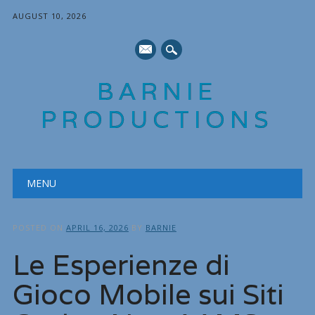
AUGUST 10, 2026
mail
BARNIE
PRODUCTIONS
Main menu
Skip
MENU
to
content
POSTED ON
APRIL 16, 2026
BY
BARNIE
Le Esperienze di
Gioco Mobile sui Siti