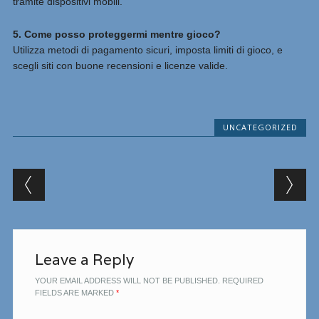
tramite dispositivi mobili.
5. Come posso proteggermi mentre gioco?
Utilizza metodi di pagamento sicuri, imposta limiti di gioco, e
scegli siti con buone recensioni e licenze valide.
UNCATEGORIZED
Post navigation
Leave a Reply
YOUR EMAIL ADDRESS WILL NOT BE PUBLISHED.
REQUIRED
FIELDS ARE MARKED
*