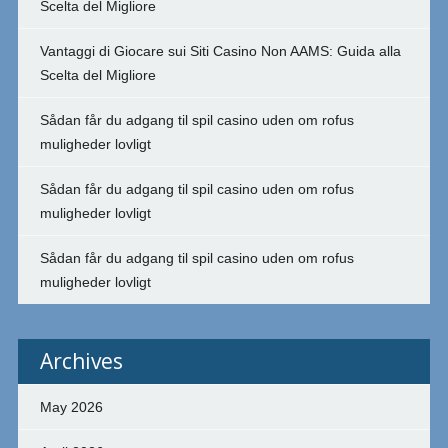
Scelta del Migliore
Vantaggi di Giocare sui Siti Casino Non AAMS: Guida alla
Scelta del Migliore
Sådan får du adgang til spil casino uden om rofus
muligheder lovligt
Sådan får du adgang til spil casino uden om rofus
muligheder lovligt
Sådan får du adgang til spil casino uden om rofus
muligheder lovligt
Archives
May 2026