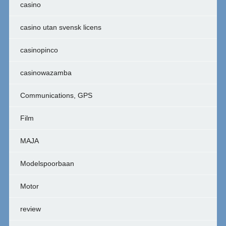
casino
casino utan svensk licens
casinopinco
casinowazamba
Communications, GPS
Film
MAJA
Modelspoorbaan
Motor
review