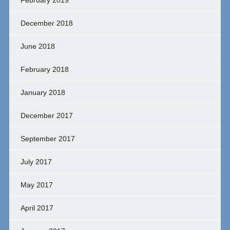
February 2019
December 2018
June 2018
February 2018
January 2018
December 2017
September 2017
July 2017
May 2017
April 2017