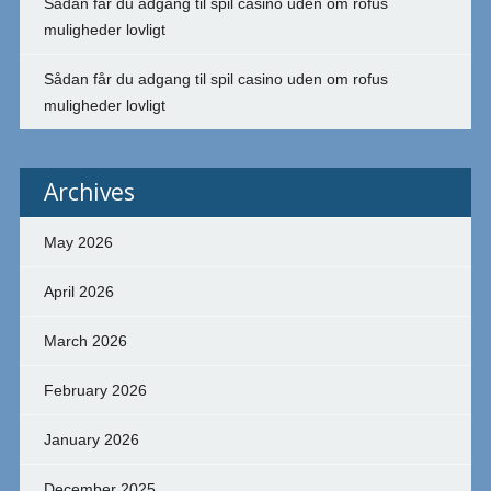
Sådan får du adgang til spil casino uden om rofus
muligheder lovligt
Sådan får du adgang til spil casino uden om rofus
muligheder lovligt
Archives
May 2026
April 2026
March 2026
February 2026
January 2026
December 2025