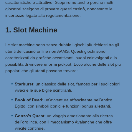
caratteristiche e attrattive. Scopriremo anche perché molti
giocatori scelgono di provare questi casinò, nonostante le
incertezze legate alla regolamentazione.
1. Slot Machine
Le slot machine sono senza dubbio i giochi più richiesti tra gli
utenti dei casinò online non AAMS. Questi giochi sono
caratterizzati da grafiche accattivanti, suoni coinvolgenti e la
possibilità di vincere enormi jackpot. Ecco alcune delle slot più
popolari che gli utenti possono trovare:
Starburst
: un classico delle slot, famoso per i suoi colori
vivaci e le sue biglie scintillanti.
Book of Dead
: un’avventura affascinante nell’antico
Egitto, con simboli iconici e funzioni bonus allettanti.
Gonzo’s Quest
: un viaggio emozionante alla ricerca
dell’oro inca, con il meccanismo Avalanche che offre
vincite continue.