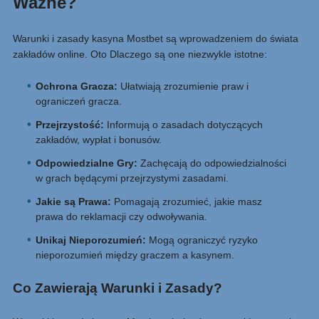
Ważne?
Warunki i zasady kasyna Mostbet są wprowadzeniem do świata
zakładów online. Oto Dlaczego są one niezwykle istotne:
Ochrona Gracza:
Ułatwiają zrozumienie praw i
ograniczeń gracza.
Przejrzystość:
Informują o zasadach dotyczących
zakładów, wypłat i bonusów.
Odpowiedzialne Gry:
Zachęcają do odpowiedzialności
w grach będącymi przejrzystymi zasadami.
Jakie są Prawa:
Pomagają zrozumieć, jakie masz
prawa do reklamacji czy odwoływania.
Unikaj Nieporozumień:
Mogą ograniczyć ryzyko
nieporozumień między graczem a kasynem.
Co Zawierają Warunki i Zasady?