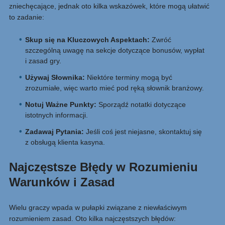
zniechęcające, jednak oto kilka wskazówek, które mogą ułatwić
to zadanie:
Skup się na Kluczowych Aspektach:
Zwróć
szczególną uwagę na sekcje dotyczące bonusów, wypłat
i zasad gry.
Używaj Słownika:
Niektóre terminy mogą być
zrozumiałe, więc warto mieć pod ręką słownik branżowy.
Notuj Ważne Punkty:
Sporządź notatki dotyczące
istotnych informacji.
Zadawaj Pytania:
Jeśli coś jest niejasne, skontaktuj się
z obsługą klienta kasyna.
Najczęstsze Błędy w Rozumieniu
Warunków i Zasad
Wielu graczy wpada w pułapki związane z niewłaściwym
rozumieniem zasad. Oto kilka najczęstszych błędów: