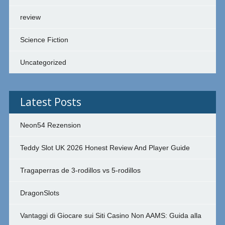
review
Science Fiction
Uncategorized
Latest Posts
Neon54 Rezension
Teddy Slot UK 2026 Honest Review And Player Guide
Tragaperras de 3-rodillos vs 5-rodillos
DragonSlots
Vantaggi di Giocare sui Siti Casino Non AAMS: Guida alla