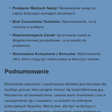
Pomijanie Ważnych Sekcji:
Niezwracanie uwagi na
zapisy dotyczące wymagań obrotowych.
Brak Zrozumienia Terminów:
Niezrozumienie, co to
oznacza w praktyce.
Nieprzestrzeganie Zasad:
Ignorowanie zasad w
długoterminowej perspektywie, co prowadzi do
problemów.
Nierozważne Korzystanie z Bonusów:
Wykorzystanie
ofert, które mogą być niekorzystne w dłuższym okresie.
Podsumowanie
Rozumienie warunków i zasad kasyna Mostbet jest kluczowe dla
każdego gracza, który pragnie cieszyć się bezproblemową grą.
Niezależnie od doświadczenia, zawsze warto investować czas w
zaznajomienie się z zasadami, co pozwoli na uniknięcie
potencjalnych kłopotów. Ważne jest, aby być na bieżąco z
każdym punktem regulaminu i dostosować swoje działania w