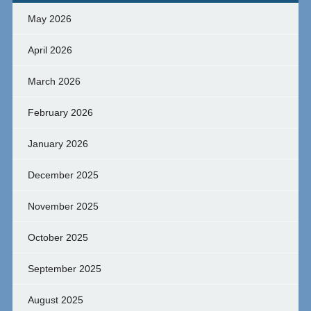
May 2026
April 2026
March 2026
February 2026
January 2026
December 2025
November 2025
October 2025
September 2025
August 2025