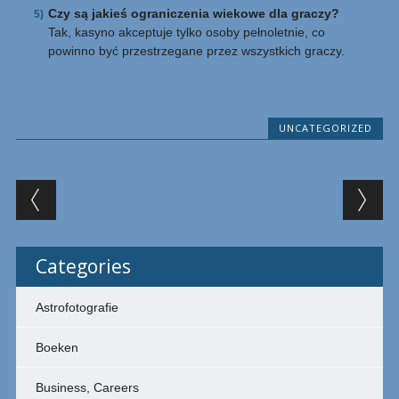
Czy są jakieś ograniczenia wiekowe dla graczy?
Tak, kasyno akceptuje tylko osoby pełnoletnie, co
powinno być przestrzegane przez wszystkich graczy.
UNCATEGORIZED
Post navigation
Categories
Astrofotografie
Boeken
Business, Careers