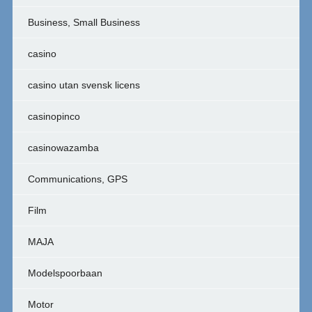
Business, Small Business
casino
casino utan svensk licens
casinopinco
casinowazamba
Communications, GPS
Film
MAJA
Modelspoorbaan
Motor