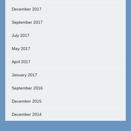
December 2017
September 2017
July 2017
May 2017
April 2017
January 2017
September 2016
December 2015
December 2014