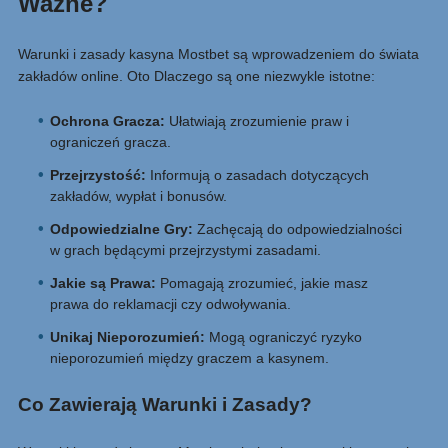
Ważne?
Warunki i zasady kasyna Mostbet są wprowadzeniem do świata
zakładów online. Oto Dlaczego są one niezwykle istotne:
Ochrona Gracza:
Ułatwiają zrozumienie praw i
ograniczeń gracza.
Przejrzystość:
Informują o zasadach dotyczących
zakładów, wypłat i bonusów.
Odpowiedzialne Gry:
Zachęcają do odpowiedzialności
w grach będącymi przejrzystymi zasadami.
Jakie są Prawa:
Pomagają zrozumieć, jakie masz
prawa do reklamacji czy odwoływania.
Unikaj Nieporozumień:
Mogą ograniczyć ryzyko
nieporozumień między graczem a kasynem.
Co Zawierają Warunki i Zasady?