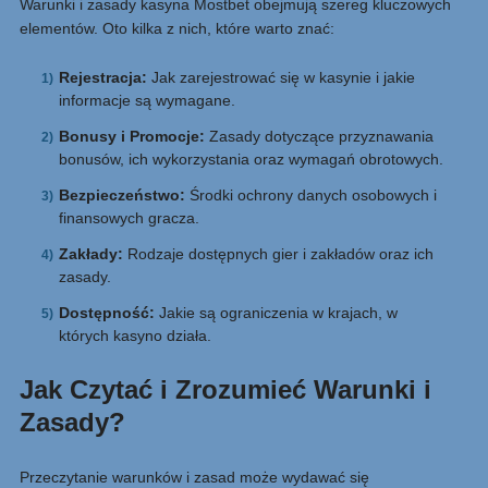
Warunki i zasady kasyna Mostbet obejmują szereg kluczowych
elementów. Oto kilka z nich, które warto znać:
Rejestracja:
Jak zarejestrować się w kasynie i jakie
informacje są wymagane.
Bonusy i Promocje:
Zasady dotyczące przyznawania
bonusów, ich wykorzystania oraz wymagań obrotowych.
Bezpieczeństwo:
Środki ochrony danych osobowych i
finansowych gracza.
Zakłady:
Rodzaje dostępnych gier i zakładów oraz ich
zasady.
Dostępność:
Jakie są ograniczenia w krajach, w
których kasyno działa.
Jak Czytać i Zrozumieć Warunki i
Zasady?
Przeczytanie warunków i zasad może wydawać się