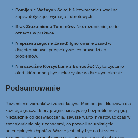
Pomijanie Ważnych Sekcji:
Niezwracanie uwagi na
zapisy dotyczące wymagań obrotowych.
Brak Zrozumienia Terminów:
Niezrozumienie, co to
oznacza w praktyce.
Nieprzestrzeganie Zasad:
Ignorowanie zasad w
długoterminowej perspektywie, co prowadzi do
problemów.
Nierozważne Korzystanie z Bonusów:
Wykorzystanie
ofert, które mogą być niekorzystne w dłuższym okresie.
Podsumowanie
Rozumienie warunków i zasad kasyna Mostbet jest kluczowe dla
każdego gracza, który pragnie cieszyć się bezproblemową grą.
Niezależnie od doświadczenia, zawsze warto investować czas w
zaznajomienie się z zasadami, co pozwoli na uniknięcie
potencjalnych kłopotów. Ważne jest, aby być na bieżąco z
każdym punktem regulaminu i dostosować swoje działania w