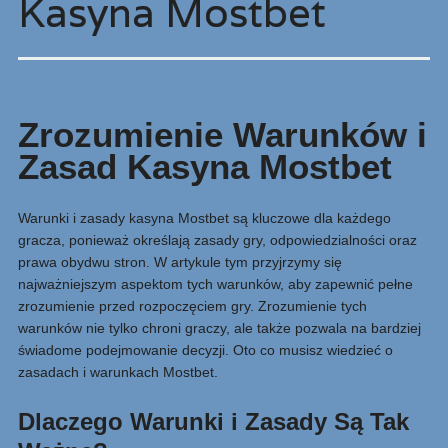
Kasyna Mostbet
Zrozumienie Warunków i
Zasad Kasyna Mostbet
Warunki i zasady kasyna Mostbet są kluczowe dla każdego
gracza, ponieważ określają zasady gry, odpowiedzialności oraz
prawa obydwu stron. W artykule tym przyjrzymy się
najważniejszym aspektom tych warunków, aby zapewnić pełne
zrozumienie przed rozpoczęciem gry. Zrozumienie tych
warunków nie tylko chroni graczy, ale także pozwala na bardziej
świadome podejmowanie decyzji. Oto co musisz wiedzieć o
zasadach i warunkach Mostbet.
Dlaczego Warunki i Zasady Są Tak