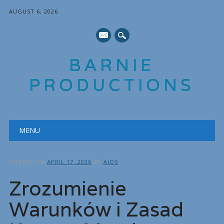
AUGUST 6, 2026
mail
BARNIE
PRODUCTIONS
Main menu
Skip
MENU
to
content
POSTED ON
APRIL 17, 2026
BY
AIOS
Zrozumienie
Warunków i Zasad