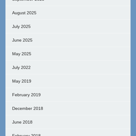
August 2025
July 2025
June 2025
May 2025
July 2022
May 2019
February 2019
December 2018
June 2018
February 2018