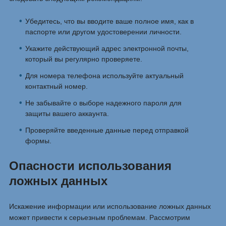
Убедитесь, что вы вводите ваше полное имя, как в
паспорте или другом удостоверении личности.
Укажите действующий адрес электронной почты,
который вы регулярно проверяете.
Для номера телефона используйте актуальный
контактный номер.
Не забывайте о выборе надежного пароля для
защиты вашего аккаунта.
Проверяйте введенные данные перед отправкой
формы.
Опасности использования
ложных данных
Искажение информации или использование ложных данных
может привести к серьезным проблемам. Рассмотрим