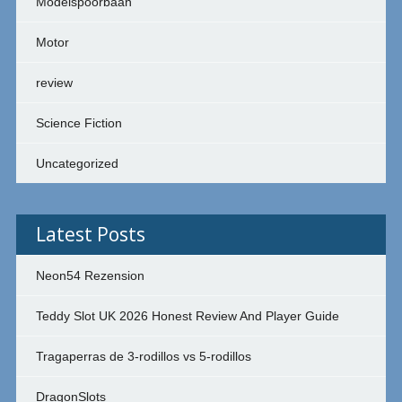
Modelspoorbaan
Motor
review
Science Fiction
Uncategorized
Latest Posts
Neon54 Rezension
Teddy Slot UK 2026 Honest Review And Player Guide
Tragaperras de 3-rodillos vs 5-rodillos
DragonSlots