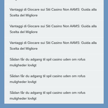
Vantaggi di Giocare sui Siti Casino Non AAMS: Guida alla
Scelta del Migliore
Vantaggi di Giocare sui Siti Casino Non AAMS: Guida alla
Scelta del Migliore
Vantaggi di Giocare sui Siti Casino Non AAMS: Guida alla
Scelta del Migliore
Sådan får du adgang til spil casino uden om rofus
muligheder lovligt
Sådan får du adgang til spil casino uden om rofus
muligheder lovligt
Sådan får du adgang til spil casino uden om rofus
muligheder lovligt