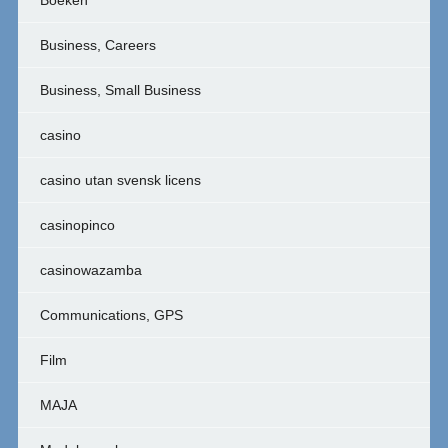
Boeken
Business, Careers
Business, Small Business
casino
casino utan svensk licens
casinopinco
casinowazamba
Communications, GPS
Film
MAJA