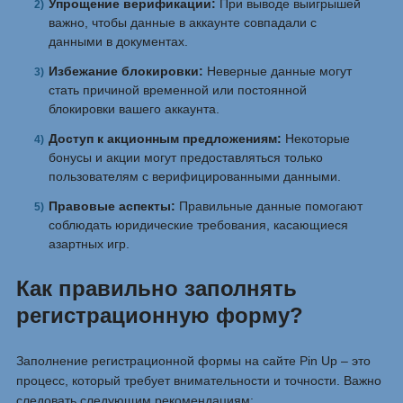
Упрощение верификации:
При выводе выигрышей
важно, чтобы данные в аккаунте совпадали с
данными в документах.
Избежание блокировки:
Неверные данные могут
стать причиной временной или постоянной
блокировки вашего аккаунта.
Доступ к акционным предложениям:
Некоторые
бонусы и акции могут предоставляться только
пользователям с верифицированными данными.
Правовые аспекты:
Правильные данные помогают
соблюдать юридические требования, касающиеся
азартных игр.
Как правильно заполнять
регистрационную форму?
Заполнение регистрационной формы на сайте Pin Up – это
процесс, который требует внимательности и точности. Важно
следовать следующим рекомендациям: