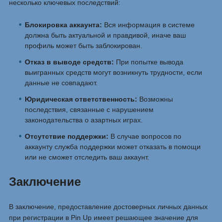
несколько ключевых последствий:
Блокировка аккаунта:
Вся информация в системе
должна быть актуальной и правдивой, иначе ваш
профиль может быть заблокирован.
Отказ в выводе средств:
При попытке вывода
выигранных средств могут возникнуть трудности, если
данные не совпадают.
Юридическая ответственность:
Возможны
последствия, связанные с нарушением
законодательства о азартных играх.
Отсутствие поддержки:
В случае вопросов по
аккаунту служба поддержки может отказать в помощи
или не сможет отследить ваш аккаунт.
Заключение
В заключение, предоставление достоверных личных данных
при регистрации в Pin Up имеет решающее значение для