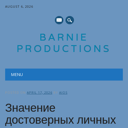
AUGUST 6, 2026
mail
BARNIE
PRODUCTIONS
Main menu
Skip
MENU
to
content
POSTED ON
APRIL 17, 2026
BY
AIOS
Значение
достоверных личных