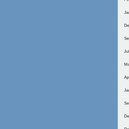
Ja
De
Se
Ju
Ma
Ap
Ja
Se
De