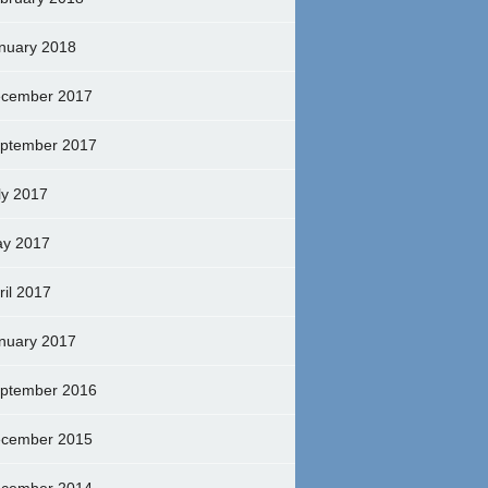
nuary 2018
cember 2017
ptember 2017
ly 2017
y 2017
ril 2017
nuary 2017
ptember 2016
cember 2015