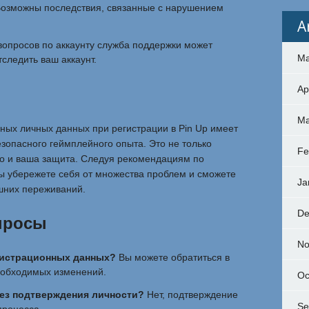
озможны последствия, связанные с нарушением
A
вопросов по аккаунту служба поддержки может
Ma
следить ваш аккаунт.
Ap
Ma
ных личных данных при регистрации в Pin Up имеет
опасного геймплейного опыта. Это не только
Fe
о и ваша защита. Следуя рекомендациям по
ы убережете себя от множества проблем и сможете
Ja
шних переживаний.
De
просы
No
егистрационных данных?
Вы можете обратиться в
еобходимых изменений.
Oc
ез подтверждения личности?
Нет, подтверждение
Se