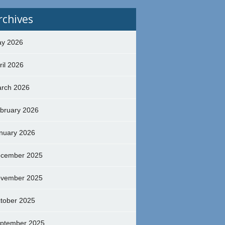
rchives
y 2026
ril 2026
rch 2026
bruary 2026
nuary 2026
cember 2025
vember 2025
tober 2025
ptember 2025