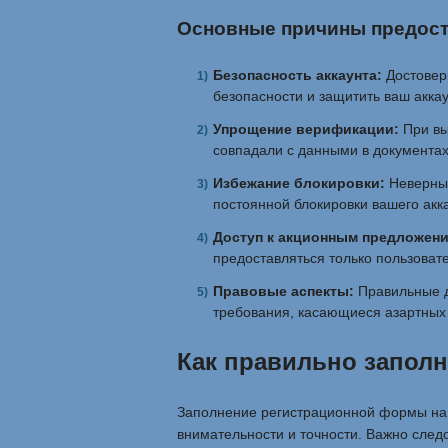
Основные причины предост
Безопасность аккаунта:
Достовер
безопасности и защитить ваш акка
Упрощение верификации:
При вы
совпадали с данными в документах
Избежание блокировки:
Неверные
постоянной блокировки вашего акк
Доступ к акционным предложени
предоставляться только пользова
Правовые аспекты:
Правильные д
требования, касающиеся азартных 
Как правильно запол
Заполнение регистрационной формы на с
внимательности и точности. Важно сле