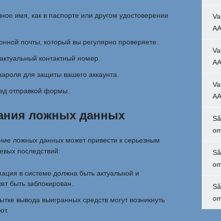
лное имя, как в паспорте или другом удостоверении
Va
AA
онной почты, который вы регулярно проверяете.
Va
актуальный контактный номер.
AA
пароля для защиты вашего аккаунта.
Va
ед отправкой формы.
AA
ания ложных данных
Så
om
ние ложных данных может привести к серьезным
евых последствий:
Så
om
ция в системе должна быть актуальной и
ет быть заблокирован.
Så
om
тке вывода выигранных средств могут возникнуть
ют.