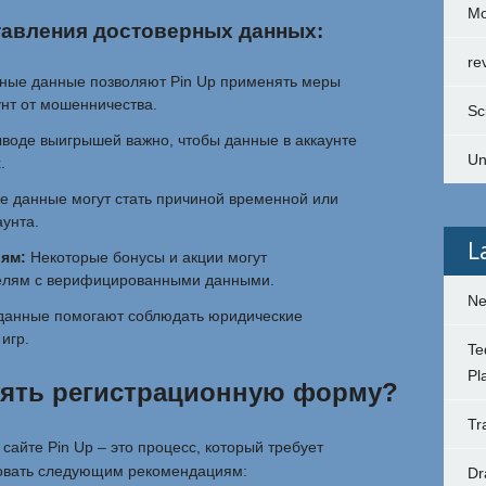
Mo
авления достоверных данных:
re
ные данные позволяют Pin Up применять меры
унт от мошенничества.
Sc
воде выигрышей важно, чтобы данные в аккаунте
Un
.
 данные могут стать причиной временной или
аунта.
L
ям:
Некоторые бонусы и акции могут
телям с верифицированными данными.
Ne
анные помогают соблюдать юридические
игр.
Te
Pl
нять регистрационную форму?
Tr
айте Pin Up – это процесс, который требует
довать следующим рекомендациям:
Dr