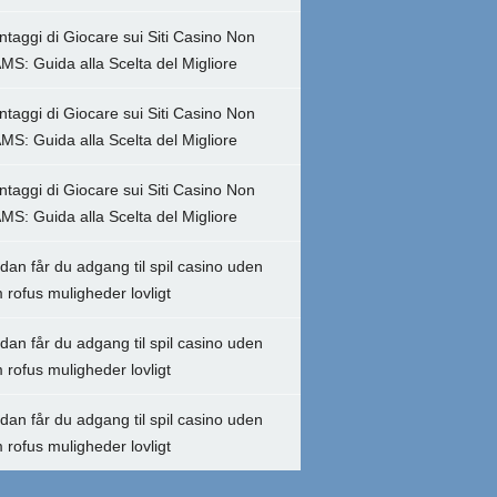
ntaggi di Giocare sui Siti Casino Non
MS: Guida alla Scelta del Migliore
ntaggi di Giocare sui Siti Casino Non
MS: Guida alla Scelta del Migliore
ntaggi di Giocare sui Siti Casino Non
MS: Guida alla Scelta del Migliore
dan får du adgang til spil casino uden
 rofus muligheder lovligt
dan får du adgang til spil casino uden
 rofus muligheder lovligt
dan får du adgang til spil casino uden
 rofus muligheder lovligt