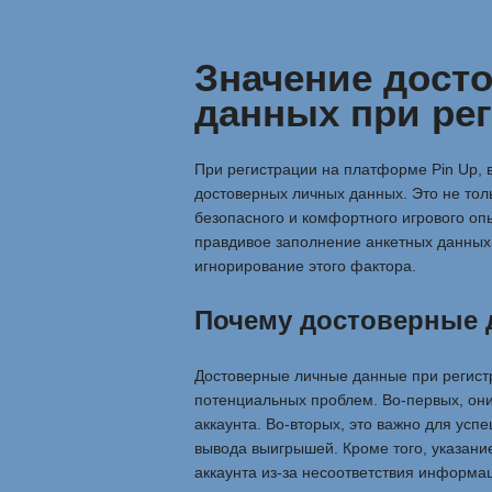
Значение дост
данных при рег
При регистрации на платформе Pin Up,
достоверных личных данных. Это не тол
безопасного и комфортного игрового оп
правдивое заполнение анкетных данных 
игнорирование этого фактора.
Почему достоверные
Достоверные личные данные при регист
потенциальных проблем. Во-первых, они
аккаунта. Во-вторых, это важно для усп
вывода выигрышей. Кроме того, указани
аккаунта из-за несоответствия информа