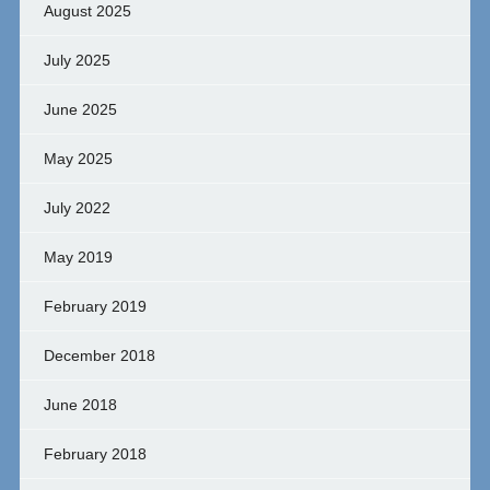
August 2025
July 2025
June 2025
May 2025
July 2022
May 2019
February 2019
December 2018
June 2018
February 2018