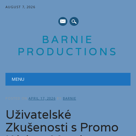
AUGUST 7, 2026
mail
BARNIE
PRODUCTIONS
Main menu
Skip
MENU
to
content
POSTED ON
APRIL 17, 2026
BY
BARNIE
Uživatelské
Zkušenosti s Promo