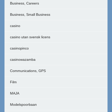
Business, Careers
Business, Small Business
casino
casino utan svensk licens
casinopinco
casinowazamba
Communications, GPS
Film
MAJA
Modelspoorbaan