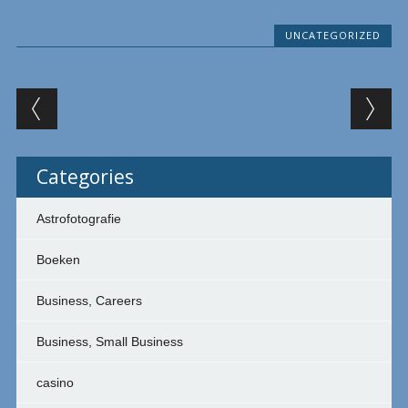
UNCATEGORIZED
Post navigation
Categories
Astrofotografie
Boeken
Business, Careers
Business, Small Business
casino