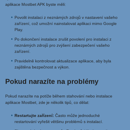
aplikace Mostbet APK byste měli:
Povolit instalaci z neznámých zdrojů v nastavení vašeho
zařízení, což umožní nainstalovat aplikaci mimo Google
Play.
Po dokončení instalace zrušit povolení pro instalaci z
neznámých zdrojů pro zvýšení zabezpečení vašeho
zařízení.
Pravidelně kontrolovat aktualizace aplikace, aby byla
zajištěna bezpečnost a výkon.
Pokud narazíte na problémy
Pokud narazíte na potíže během stahování nebo instalace
aplikace Mostbet, zde je několik tipů, co dělat:
Restartujte zařízení:
Často může jednoduché
restartování vyřešit většinu problémů s instalací.