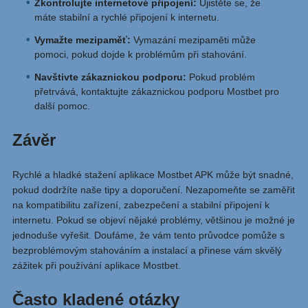
Zkontrolujte internetové připojení:
Ujistěte se, že
máte stabilní a rychlé připojení k internetu.
Vymažte mezipaměť:
Vymazání mezipaměti může
pomoci, pokud dojde k problémům při stahování.
Navštivte zákaznickou podporu:
Pokud problém
přetrvává, kontaktujte zákaznickou podporu Mostbet pro
další pomoc.
Závěr
Rychlé a hladké stažení aplikace Mostbet APK může být snadné,
pokud dodržíte naše tipy a doporučení. Nezapomeňte se zaměřit
na kompatibilitu zařízení, zabezpečení a stabilní připojení k
internetu. Pokud se objeví nějaké problémy, většinou je možné je
jednoduše vyřešit. Doufáme, že vám tento průvodce pomůže s
bezproblémovým stahováním a instalací a přinese vám skvělý
zážitek při používání aplikace Mostbet.
Často kladené otázky