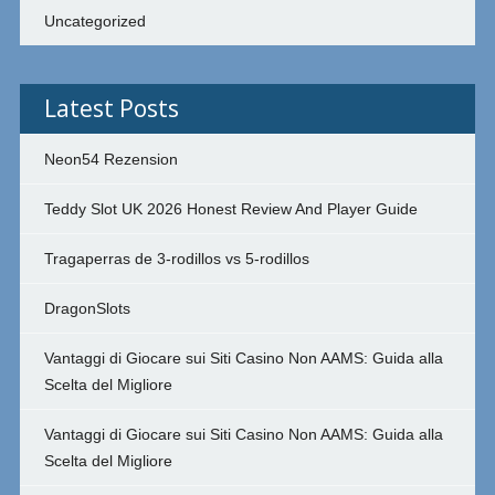
Uncategorized
Latest Posts
Neon54 Rezension
Teddy Slot UK 2026 Honest Review And Player Guide
Tragaperras de 3-rodillos vs 5-rodillos
DragonSlots
Vantaggi di Giocare sui Siti Casino Non AAMS: Guida alla
Scelta del Migliore
Vantaggi di Giocare sui Siti Casino Non AAMS: Guida alla
Scelta del Migliore