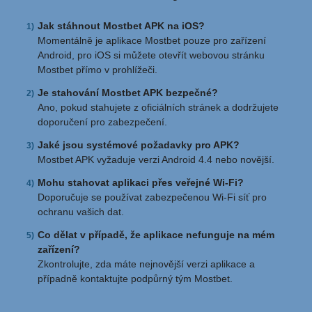
Jak stáhnout Mostbet APK na iOS?
Momentálně je aplikace Mostbet pouze pro zařízení
Android, pro iOS si můžete otevřít webovou stránku
Mostbet přímo v prohlížeči.
Je stahování Mostbet APK bezpečné?
Ano, pokud stahujete z oficiálních stránek a dodržujete
doporučení pro zabezpečení.
Jaké jsou systémové požadavky pro APK?
Mostbet APK vyžaduje verzi Android 4.4 nebo novější.
Mohu stahovat aplikaci přes veřejné Wi-Fi?
Doporučuje se používat zabezpečenou Wi-Fi síť pro
ochranu vašich dat.
Co dělat v případě, že aplikace nefunguje na mém
zařízení?
Zkontrolujte, zda máte nejnovější verzi aplikace a
případně kontaktujte podpůrný tým Mostbet.