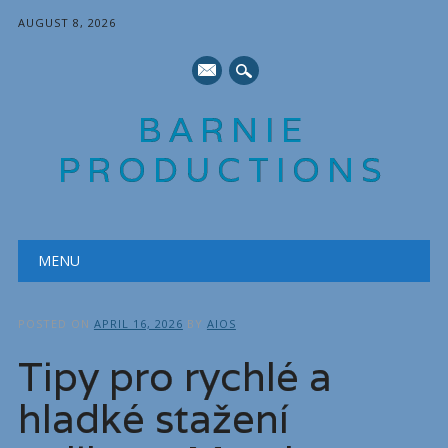
AUGUST 8, 2026
mail
BARNIE
PRODUCTIONS
Main menu
Skip
MENU
to
content
POSTED ON
APRIL 16, 2026
BY
AIOS
Tipy pro rychlé a
hladké stažení