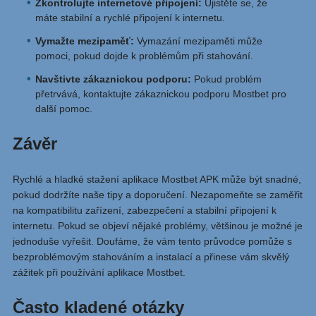
Zkontrolujte internetové připojení:
Ujistěte se, že
máte stabilní a rychlé připojení k internetu.
Vymažte mezipaměť:
Vymazání mezipaměti může
pomoci, pokud dojde k problémům při stahování.
Navštivte zákaznickou podporu:
Pokud problém
přetrvává, kontaktujte zákaznickou podporu Mostbet pro
další pomoc.
Závěr
Rychlé a hladké stažení aplikace Mostbet APK může být snadné,
pokud dodržíte naše tipy a doporučení. Nezapomeňte se zaměřit
na kompatibilitu zařízení, zabezpečení a stabilní připojení k
internetu. Pokud se objeví nějaké problémy, většinou je možné je
jednoduše vyřešit. Doufáme, že vám tento průvodce pomůže s
bezproblémovým stahováním a instalací a přinese vám skvělý
zážitek při používání aplikace Mostbet.
Často kladené otázky