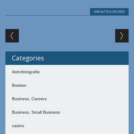
UNCATEGORIZED
Post navigation
Categories
Astrofotografie
Boeken
Business, Careers
Business, Small Business
casino