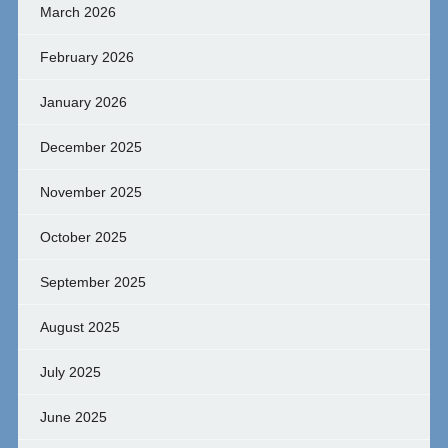
March 2026
February 2026
January 2026
December 2025
November 2025
October 2025
September 2025
August 2025
July 2025
June 2025