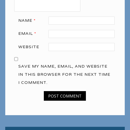
NAME
*
EMAIL
*
WEBSITE
SAVE MY NAME, EMAIL, AND WEBSITE
IN THIS BROWSER FOR THE NEXT TIME
I COMMENT.