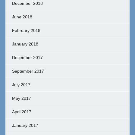
December 2018
June 2018
February 2018
January 2018
December 2017
September 2017
July 2017
May 2017
April 2017
January 2017