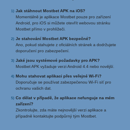
Jak stáhnout Mostbet APK na iOS?
Momentálně je aplikace Mostbet pouze pro zařízení
Android, pro iOS si můžete otevřít webovou stránku
Mostbet přímo v prohlížeči.
Je stahování Mostbet APK bezpečné?
Ano, pokud stahujete z oficiálních stránek a dodržujete
doporučení pro zabezpečení.
Jaké jsou systémové požadavky pro APK?
Mostbet APK vyžaduje verzi Android 4.4 nebo novější.
Mohu stahovat aplikaci přes veřejné Wi-Fi?
Doporučuje se používat zabezpečenou Wi-Fi síť pro
ochranu vašich dat.
Co dělat v případě, že aplikace nefunguje na mém
zařízení?
Zkontrolujte, zda máte nejnovější verzi aplikace a
případně kontaktujte podpůrný tým Mostbet.