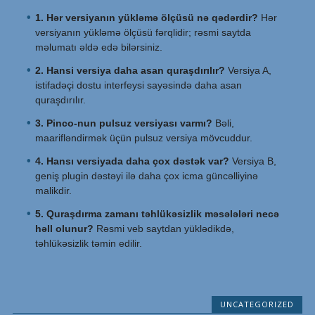
1. Hər versiyanın yükləmə ölçüsü nə qədərdir?
Hər
versiyanın yükləmə ölçüsü fərqlidir; rəsmi saytda
məlumatı əldə edə bilərsiniz.
2. Hansi versiya daha asan quraşdırılır?
Versiya A,
istifadəçi dostu interfeysi sayəsində daha asan
quraşdırılır.
3. Pinco-nun pulsuz versiyası varmı?
Bəli,
maarifləndirmək üçün pulsuz versiya mövcuddur.
4. Hansı versiyada daha çox dəstək var?
Versiya B,
geniş plugin dəstəyi ilə daha çox icma güncəlliyinə
malikdir.
5. Quraşdırma zamanı təhlükəsizlik məsələləri necə
həll olunur?
Rəsmi veb saytdan yüklədikdə,
təhlükəsizlik təmin edilir.
UNCATEGORIZED