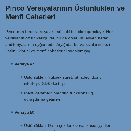
Pinco Versiyalarının Üstünlükləri və
Mənfi Cəhətləri
Pinco-nun fərqli versiyaları müxtəlif tələbləri qarşılayır. Hər
versiyanın öz unikallığı var, bu da onları müəyyən hədəf
auditoriyalarına uyğun edir. Aşağıda, bu versiyaların bəzi
üstünlüklərini və mənfi cəhətlərini sadalamışıq:
Versiya A:
Üstünlükləri: Yüksək sürət, istifadəçi dostu
interfeys, SDK dəstəyi
Mənfi cəhətləri: Məhdud funksionallıq,
quraşdırma çətinliyi
Versiya B:
Üstünlükləri: Daha çox funksional xüsusiyyətlər,