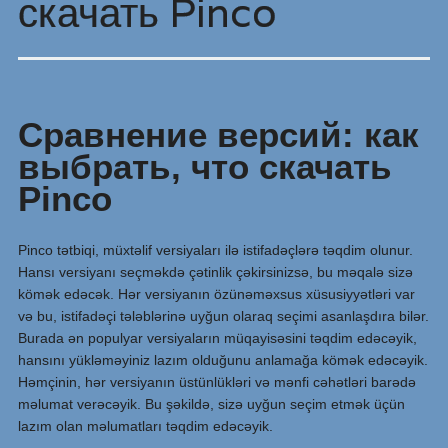
скачать Pinco
Сравнение версий: как
выбрать, что скачать
Pinco
Pinco tətbiqi, müxtəlif versiyaları ilə istifadəçlərə təqdim olunur.
Hansı versiyanı seçməkdə çətinlik çəkirsinizsə, bu məqalə sizə
kömək edəcək. Hər versiyanın özünəməxsus xüsusiyyətləri var
və bu, istifadəçi tələblərinə uyğun olaraq seçimi asanlaşdıra bilər.
Burada ən populyar versiyaların müqayisəsini təqdim edəcəyik,
hansını yükləməyiniz lazım olduğunu anlamağa kömək edəcəyik.
Həmçinin, hər versiyanın üstünlükləri və mənfi cəhətləri barədə
məlumat verəcəyik. Bu şəkildə, sizə uyğun seçim etmək üçün
lazım olan məlumatları təqdim edəcəyik.