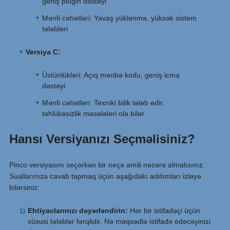
geniş plugin dəstəyi
Mənfi cəhətləri: Yavaş yüklənmə, yüksək sistem
tələbləri
Versiya C:
Üstünlükləri: Açıq mənbə kodu, geniş icma
dəstəyi
Mənfi cəhətləri: Texniki bilik tələb edir,
təhlükəsizlik məsələləri ola bilər
Hansı Versiyanızı Seçməlisiniz?
Pinco versiyasını seçərkən bir neçə amili nəzərə almalısınız.
Suallarınıza cavab tapmaq üçün aşağıdakı addımları izləyə
bilərsiniz:
Ehtiyaclarınızı dəyərləndirin:
Hər bir istifadəçi üçün
xüsusi tələblər fərqlidir. Nə məqsədlə istifadə edəcəyinizi