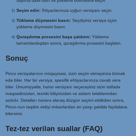
saytına daxil olun və yükləmə bölməsinə keçin.
Seçim edin:
İhtiyaclarınıza uyğun versiyanı seçin.
Yükləmə düyməsini basın:
Seçdiyiniz versiya üçün
yükləmə düyməsini basın.
Quraşdırma prosesini başa çatdırın:
Yükləmə
tamamlandıqdan sonra, quraşdırma prosesini başlatın.
Sonuç
Pinco versiyalarının müqayisəsi, sizin seçim etməyinizə kömək
edə bilər. Hər bir versiya, spesifik ehtiyaclarınıza cavab verə
bilər. Ümumiyyətlə, hansı versiyanı seçəcəyiniz sizin istifadə
məqsədinizdən, texniki biliyinizdən və sistem tələblərindən
asılıdır. Detalları nəzərə alaraq düzgün seçimi etdikdən sonra,
Pinco-nun təqdim etdiyi imkanlardan ən yaxşı şəkildə faydalana
bilərsiniz.
Tez-tez verilən suallar (FAQ)