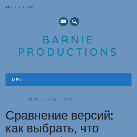
AUGUST 7, 2026
mail
BARNIE
PRODUCTIONS
Main menu
Skip
MENU
to
content
POSTED ON
APRIL 18, 2026
BY
AIOS
Сравнение версий:
как выбрать, что