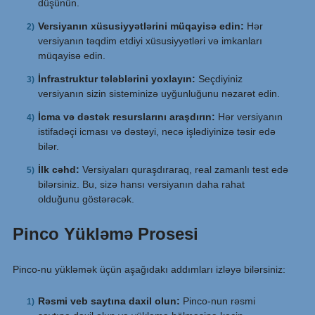
düşünün.
Versiyanın xüsusiyyətlərini müqayisə edin:
Hər
versiyanın təqdim etdiyi xüsusiyyətləri və imkanları
müqayisə edin.
İnfrastruktur tələblərini yoxlayın:
Seçdiyiniz
versiyanın sizin sisteminizə uyğunluğunu nəzarət edin.
İcma və dəstək resurslarını araşdırın:
Hər versiyanın
istifadəçi icması və dəstəyi, necə işlədiyinizə təsir edə
bilər.
İlk cəhd:
Versiyaları quraşdıraraq, real zamanlı test edə
bilərsiniz. Bu, sizə hansı versiyanın daha rahat
olduğunu göstərəcək.
Pinco Yükləmə Prosesi
Pinco-nu yükləmək üçün aşağıdakı addımları izləyə bilərsiniz:
Rəsmi veb saytına daxil olun:
Pinco-nun rəsmi