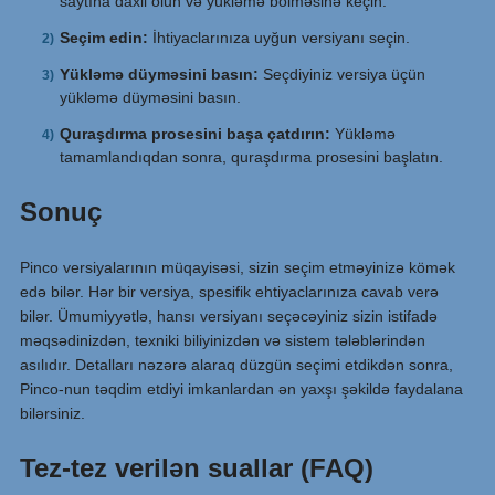
saytına daxil olun və yükləmə bölməsinə keçin.
Seçim edin:
İhtiyaclarınıza uyğun versiyanı seçin.
Yükləmə düyməsini basın:
Seçdiyiniz versiya üçün
yükləmə düyməsini basın.
Quraşdırma prosesini başa çatdırın:
Yükləmə
tamamlandıqdan sonra, quraşdırma prosesini başlatın.
Sonuç
Pinco versiyalarının müqayisəsi, sizin seçim etməyinizə kömək
edə bilər. Hər bir versiya, spesifik ehtiyaclarınıza cavab verə
bilər. Ümumiyyətlə, hansı versiyanı seçəcəyiniz sizin istifadə
məqsədinizdən, texniki biliyinizdən və sistem tələblərindən
asılıdır. Detalları nəzərə alaraq düzgün seçimi etdikdən sonra,
Pinco-nun təqdim etdiyi imkanlardan ən yaxşı şəkildə faydalana
bilərsiniz.
Tez-tez verilən suallar (FAQ)