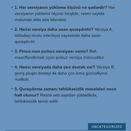
1. Hər versiyanın yükləmə ölçüsü nə qədərdir?
Hər
versiyanın yükləmə ölçüsü fərqlidir; rəsmi saytda
məlumatı əldə edə bilərsiniz.
2. Hansi versiya daha asan quraşdırılır?
Versiya A,
istifadəçi dostu interfeysi sayəsində daha asan
quraşdırılır.
3. Pinco-nun pulsuz versiyası varmı?
Bəli,
maarifləndirmək üçün pulsuz versiya mövcuddur.
4. Hansı versiyada daha çox dəstək var?
Versiya B,
geniş plugin dəstəyi ilə daha çox icma güncəlliyinə
malikdir.
5. Quraşdırma zamanı təhlükəsizlik məsələləri necə
həll olunur?
Rəsmi veb saytdan yüklədikdə,
təhlükəsizlik təmin edilir.
UNCATEGORIZED