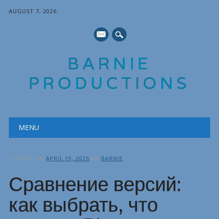
AUGUST 7, 2026
mail
BARNIE
PRODUCTIONS
Main menu
Skip
MENU
to
content
POSTED ON
APRIL 19, 2026
BY
BARNIE
Сравнение версий:
как выбрать, что