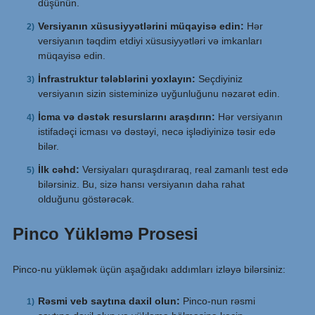
düşünün.
Versiyanın xüsusiyyətlərini müqayisə edin:
Hər
versiyanın təqdim etdiyi xüsusiyyətləri və imkanları
müqayisə edin.
İnfrastruktur tələblərini yoxlayın:
Seçdiyiniz
versiyanın sizin sisteminizə uyğunluğunu nəzarət edin.
İcma və dəstək resurslarını araşdırın:
Hər versiyanın
istifadəçi icması və dəstəyi, necə işlədiyinizə təsir edə
bilər.
İlk cəhd:
Versiyaları quraşdıraraq, real zamanlı test edə
bilərsiniz. Bu, sizə hansı versiyanın daha rahat
olduğunu göstərəcək.
Pinco Yükləmə Prosesi
Pinco-nu yükləmək üçün aşağıdakı addımları izləyə bilərsiniz:
Rəsmi veb saytına daxil olun:
Pinco-nun rəsmi