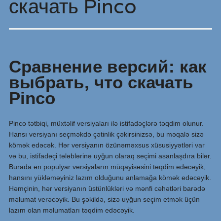
скачать Pinco
Сравнение версий: как
выбрать, что скачать
Pinco
Pinco tətbiqi, müxtəlif versiyaları ilə istifadəçlərə təqdim olunur.
Hansı versiyanı seçməkdə çətinlik çəkirsinizsə, bu məqalə sizə
kömək edəcək. Hər versiyanın özünəməxsus xüsusiyyətləri var
və bu, istifadəçi tələblərinə uyğun olaraq seçimi asanlaşdıra bilər.
Burada ən populyar versiyaların müqayisəsini təqdim edəcəyik,
hansını yükləməyiniz lazım olduğunu anlamağa kömək edəcəyik.
Həmçinin, hər versiyanın üstünlükləri və mənfi cəhətləri barədə
məlumat verəcəyik. Bu şəkildə, sizə uyğun seçim etmək üçün
lazım olan məlumatları təqdim edəcəyik.