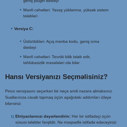
geniş plugin dəstəyi
Mənfi cəhətləri: Yavaş yüklənmə, yüksək sistem
tələbləri
Versiya C:
Üstünlükləri: Açıq mənbə kodu, geniş icma
dəstəyi
Mənfi cəhətləri: Texniki bilik tələb edir,
təhlükəsizlik məsələləri ola bilər
Hansı Versiyanızı Seçməlisiniz?
Pinco versiyasını seçərkən bir neçə amili nəzərə almalısınız.
Suallarınıza cavab tapmaq üçün aşağıdakı addımları izləyə
bilərsiniz:
Ehtiyaclarınızı dəyərləndirin:
Hər bir istifadəçi üçün
xüsusi tələblər fərqlidir. Nə məqsədlə istifadə edəcəyinizi