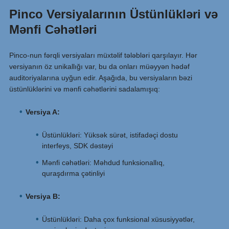
Pinco Versiyalarının Üstünlükləri və
Mənfi Cəhətləri
Pinco-nun fərqli versiyaları müxtəlif tələbləri qarşılayır. Hər
versiyanın öz unikallığı var, bu da onları müəyyən hədəf
auditoriyalarına uyğun edir. Aşağıda, bu versiyaların bəzi
üstünlüklərini və mənfi cəhətlərini sadalamışıq:
Versiya A:
Üstünlükləri: Yüksək sürət, istifadəçi dostu
interfeys, SDK dəstəyi
Mənfi cəhətləri: Məhdud funksionallıq,
quraşdırma çətinliyi
Versiya B:
Üstünlükləri: Daha çox funksional xüsusiyyətlər,