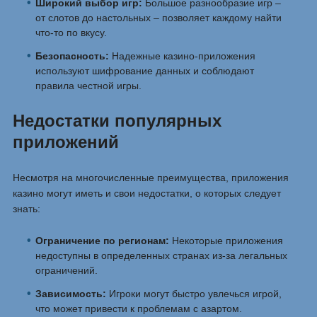
Широкий выбор игр:
Большое разнообразие игр –
от слотов до настольных – позволяет каждому найти
что-то по вкусу.
Безопасность:
Надежные казино-приложения
используют шифрование данных и соблюдают
правила честной игры.
Недостатки популярных
приложений
Несмотря на многочисленные преимущества, приложения
казино могут иметь и свои недостатки, о которых следует
знать:
Ограничение по регионам:
Некоторые приложения
недоступны в определенных странах из-за легальных
ограничений.
Зависимость:
Игроки могут быстро увлечься игрой,
что может привести к проблемам с азартом.