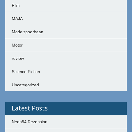
Film
MAJA
Modelspoorbaan
Motor
review
Science Fiction
Uncategorized
Latest Posts
Neon54 Rezension