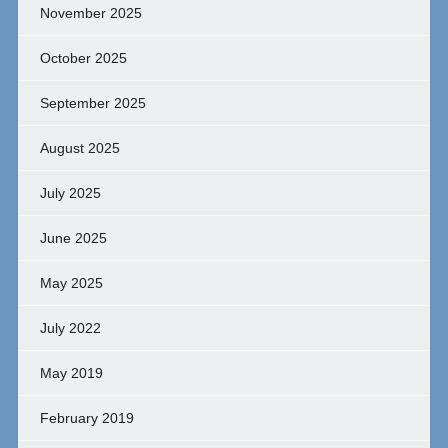
November 2025
October 2025
September 2025
August 2025
July 2025
June 2025
May 2025
July 2022
May 2019
February 2019