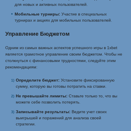
для новых и активных пользователей.
Мобильные турниры:
Участие в специальных
турнирах и акциях для мобильных пользователей.
Управление Бюджетом
Одним из самых важных аспектов успешного игры в 1xbet
является грамотное управление своим бюджетом. Чтобы не
столкнуться с финансовыми трудностями, следуйте этим
рекомендациям:
Определите бюджет:
Установите фиксированную
сумму, которую вы готовы потратить на ставки.
Не превышайте лимиты:
Ставьте только то, что вы
можете себе позволить потерять.
Записывайте результаты:
Ведите учет своих
выигрышей и поражений для анализа своей
стратегии.