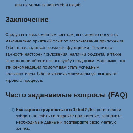
для актуальных новостей и акций.
Заключение
Следуя вышеизложенным советам, вы сможете получить
максимально приятный опыт от использования приложения
1xbet и насладиться всеми его функциями. Помните о
важности настроек приложения, наличии бюджета, а также
возможности обратиться в службу поддержки. Надеемся, что
эти рекомендации помогут вам стать успешным
пользователем 1xbet и извлечь максимальную выгоду от
игрового процесса.
Часто задаваемые вопросы (FAQ)
Как зарегистрироваться в 1xbet?
Для регистрации
зайдите на сайт или откройте приложение, заполните
необходимые данные и подтвердите свою учетную
запись.