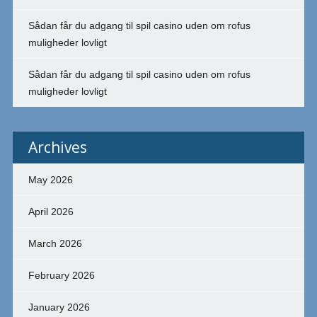
Sådan får du adgang til spil casino uden om rofus
muligheder lovligt
Sådan får du adgang til spil casino uden om rofus
muligheder lovligt
Archives
May 2026
April 2026
March 2026
February 2026
January 2026