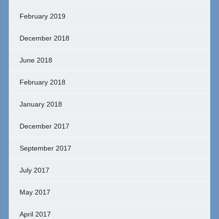
February 2019
December 2018
June 2018
February 2018
January 2018
December 2017
September 2017
July 2017
May 2017
April 2017