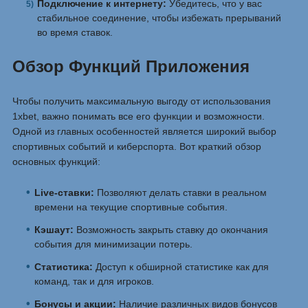
Подключение к интернету:
Убедитесь, что у вас
стабильное соединение, чтобы избежать прерываний
во время ставок.
Обзор Функций Приложения
Чтобы получить максимальную выгоду от использования
1xbet, важно понимать все его функции и возможности.
Одной из главных особенностей является широкий выбор
спортивных событий и киберспорта. Вот краткий обзор
основных функций:
Live-ставки:
Позволяют делать ставки в реальном
времени на текущие спортивные события.
Кэшаут:
Возможность закрыть ставку до окончания
события для минимизации потерь.
Статистика:
Доступ к обширной статистике как для
команд, так и для игроков.
Бонусы и акции:
Наличие различных видов бонусов