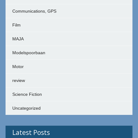
Communications, GPS
Film
MAJA
Modelspoorbaan
Motor
review
Science Fiction
Uncategorized
Latest Posts