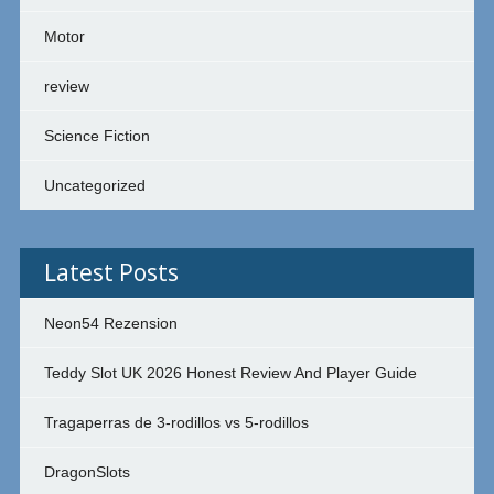
Motor
review
Science Fiction
Uncategorized
Latest Posts
Neon54 Rezension
Teddy Slot UK 2026 Honest Review And Player Guide
Tragaperras de 3-rodillos vs 5-rodillos
DragonSlots