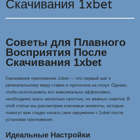
Скачивания 1xbet
Советы для Плавного
Восприятия После
Скачивания 1xbet
Скачивание приложения 1xbet — это первый шаг к
увлекательному миру ставок и прогнозов на спорт. Однако,
чтобы использовать его максимально эффективно,
необходимо знать несколько простых, но важных советов. В
этой статье мы рассмотрим ключевые моменты, которые
помогут вам гладко начать свое окружение с 1xbet после
установки приложения.
Идеальные Настройки