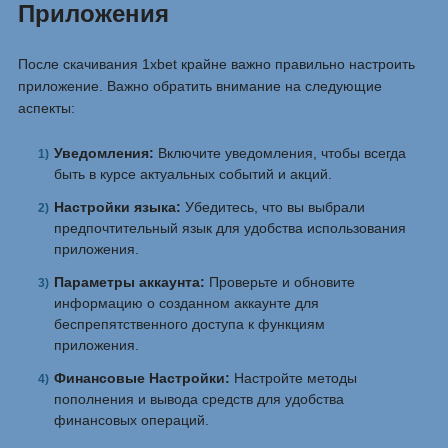
Приложения
После скачивания 1xbet крайне важно правильно настроить
приложение. Важно обратить внимание на следующие
аспекты:
Уведомления:
Включите уведомления, чтобы всегда
быть в курсе актуальных событий и акций.
Настройки языка:
Убедитесь, что вы выбрали
предпочтительный язык для удобства использования
приложения.
Параметры аккаунта:
Проверьте и обновите
информацию о созданном аккаунте для
беспрепятственного доступа к функциям
приложения.
Финансовые Настройки:
Настройте методы
пополнения и вывода средств для удобства
финансовых операций.