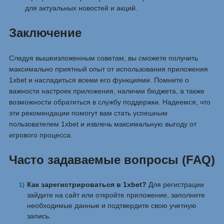
для актуальных новостей и акций.
Заключение
Следуя вышеизложенным советам, вы сможете получить
максимально приятный опыт от использования приложения
1xbet и насладиться всеми его функциями. Помните о
важности настроек приложения, наличии бюджета, а также
возможности обратиться в службу поддержки. Надеемся, что
эти рекомендации помогут вам стать успешным
пользователем 1xbet и извлечь максимальную выгоду от
игрового процесса.
Часто задаваемые вопросы (FAQ)
Как зарегистрироваться в 1xbet?
Для регистрации
зайдите на сайт или откройте приложение, заполните
необходимые данные и подтвердите свою учетную
запись.