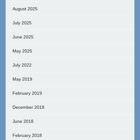
August 2025
July 2025
June 2025
May 2025
July 2022
May 2019
February 2019
December 2018
June 2018
February 2018